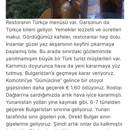
Restoranın Türkçe menüsü var. Garsonun da
Türkçe bileni geliyor. Yemekler lezzetli ve ücretleri
makul. Gördüğümüz kafeler, restoranlar hep dolu.
İnsanlar güzel yaz akşamının keyfini çıkarmaya
başlamış bile. Bu arada sınırdaki gözlemimde
yanılmamışım büyük bir Türk turist müşterileri var.
Karnımızı doyurunca hava da yeni kararmaya yüz
tutmuş. Bulgaristan’a geçmeye karar veriyoruz.
Komotini’ye ”Gümülcine” gelince bir otoyol
gişesinden daha geçerek € 1,60 ödüyoruz. Rodop
Dağları’na sardığımızda artık hava iyice kararmıştı.
Yunanistan yolları yine kaymak gibi. 6-7 tünelden
geçerek Bulgaristan sınırına geliyoruz. Yunan
tarafında sınır gişeleri yok. Direkt Bulgar sınırı
gişelerine geliyoruz. Şimdi artık onlar da kalkmıştır