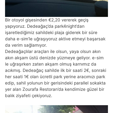
Bir otoyol gişesinden €2,20 vererek geçiş
yapıyoruz. Dedeağaç’da park4night’dan
işaretlediğimiz sahildeki plaja giderek bir süre
daha e-sim’le uğraşıyoruz aktive etmeyi başarsak
da verim sağlamıyor.
Dedeağaçlılar araçları ile olsun, yaya olsun akın
akın akşam üstü denizde yüzmeye geliyor. e-sim
le uğraşırken zaten akşam olmuş karnımız da
acıkmış. Dedeağaç sahilde ilk bir saati 2€, sonraki
her saati 1€ olan ücretli park yerine aracımızı park
edip, sahil yolunun bir gerisindeki parallel sokakta
yer alan Zourafa Restoran’da kendimize güzel bir
balık ziyafeti çekiyoruz.