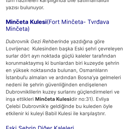
tüm hazineleri karşılığında bile satılmamalıdır ”
yazısı bulunuyor.
Minčeta Kulesi
(Fort Minčeta- Tvrđava
Minčeta)
Dubrovnik Gezi Rehberi
nde yazdığına göre
Lovrijenac Kulesinden başka Eski şehri çevreleyen
surlar dört ayrı noktada güçlü kaleler tarafından
korunmaktaymış ki bunlardan biri kuzeyde şehrin
en yüksek noktasında bulunan, Osmanlıların
İstanbul’u almaları ve ardından Bosna’ya gelmeleri
nedeni ile şehrin güvenliğinden endişelenen
Dubrovniklilerin kuzey surlarını güçlendirmeleri ve
inşa ettikleri
Minčeta Kulesi
dir no:31). Evliya
Çelebi Dubrovnik’e geldiğinde bu kuleden öyle
etkilenir ki kuleyi Babil Kulesi ile karşılaştırır.
Eski Şehrin Diğer Kaleleri