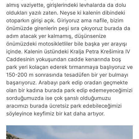
almış vaziyette, girişlerindeki levhalarda da dolu
oldukları yazılı zaten. Neyse ki kalenin dibindeki
otoparkın girişi açık. Giriyoruz ama nafile, bizim
önümüzde girenlerin peşi sıra çıkıyoruz burada da
adım atacak yer kalmamış, düşünsenize
önümüzdeki motosikletliler bile başka yer arayışı
içinde. Kalenin üstündeki Kralja Petra Krešimira IV
Caddesinin yokuşundan cadde kenarında boş
park yeri kolaçan ederek tırmanmaya başlıyoruz ve
150-200 m sonrasında tesadüfen bir yer bulmayı
başarıyoruz. Arabayı park edip oradan geçmekte
olan bir kadına burada park edip edemeyeceğimizi
sorduğumuzda ise çok şanslı olduğumuzu
aracımızı burada ücretsiz park edebileceğimizi
söyleyince keyfimiz bir kat daha artıyor.