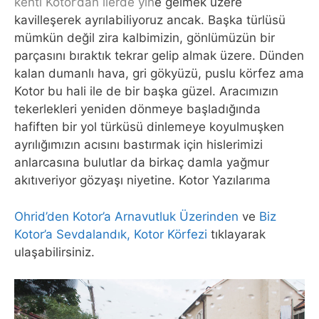
kenti Kotor’dan ilerde yin
e gelmek üzere
kavilleşerek ayrılabiliyoruz ancak. Başka türlüsü
mümkün değil zira kalbimizin, gönlümüzün bir
parçasını bıraktık tekrar gelip almak üzere. Dünden
kalan dumanlı hava, gri gökyüzü, puslu körfez ama
Kotor bu hali ile de bir başka güzel. Aracımızın
tekerlekleri yeniden dönmeye başladığında
hafiften bir yol türküsü dinlemeye koyulmuşken
ayrılığımızın acısını bastırmak için hislerimizi
anlarcasına bulutlar da birkaç damla yağmur
akıtıveriyor gözyaşı niyetine. Kotor Yazılarıma
Ohrid’den Kotor’a Arnavutluk Üzerinden
ve
Biz
Kotor’a Sevdalandık, Kotor Körfezi
tıklayarak
ulaşabilirsiniz.