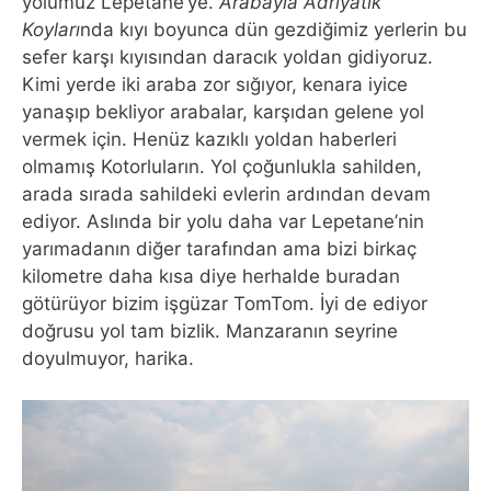
yolumuz Lepetane’ye.
Arabayla Adriyatik
Koyları
nda kıyı boyunca dün gezdiğimiz yerlerin bu
sefer karşı kıyısından daracık yoldan gidiyoruz.
Kimi yerde iki araba zor sığıyor, kenara iyice
yanaşıp bekliyor arabalar, karşıdan gelene yol
vermek için. Henüz kazıklı yoldan haberleri
olmamış Kotorluların. Yol çoğunlukla sahilden,
arada sırada sahildeki evlerin ardından devam
ediyor. Aslında bir yolu daha var Lepetane’nin
yarımadanın diğer tarafından ama bizi birkaç
kilometre daha kısa diye herhalde buradan
götürüyor bizim işgüzar TomTom. İyi de ediyor
doğrusu yol tam bizlik. Manzaranın seyrine
doyulmuyor, harika.