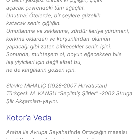
O denli yakışıklı olacak ki çığlığın, çiçek
açacak çevrendeki tüm ağaçlar.
Unutma! Ötelerde, bir şeylere güzellik
katacak senin çığlığın.
Umutlanma ve saklanma, sürdür ileriye yürümeni,
korkma oklardan ve kurşunlardan-ölümün
yapacağı gibi zaten bitirecekler senin işini.
Sonunda, muhteşem ol, boyun eğeceksen bile
leş yiyicileri için değil elbet bu,
ne de kargaların gözleri için.
Slavko MİHALİÇ (1928-2007 Hırvatistan)
Türkçesi: M. KANSU “Seçilmiş Şiirler” -2002 Struga
Şiir Akşamları-yayını.
Kotor’a Veda
Araba ile Avrupa Seyahati
nde Ortaçağın masalsı