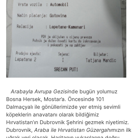
Arabayla Avrupa Gezisi
nde bugün yolumuz
Bosna Hersek, Mostar’a. Öncesinde 101
Dalmaçyalı ile gönüllerimizde yer etmiş sevimli
köpeklerin anavatanı olarak bildiğimiz
Hırvatistan’ın Dubrovnik Şehrini gezmek niyetimiz.
Dubrovnik,
Araba ile Hırvatistan Güzergahı
mızın ilk
uğrak yeri olacak. Haritanın yukarılarına doğru