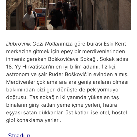
Dubrovnik Gezi Notları
mıza göre burası Eski Kent
merkezine gitmek için epey bir merdivenlerinden
inmeniz gereken Boškovićeva Sokağı. Sokak adını
18. Yy Hırvatistan’ın en iyi bilim adamı, fizikçi,
astronom ve şair Ruđer Bošković’in evinden almış.
Merdivenler çok ama ara ara geniş araların olması
bakımından bizi geri dönüşte de pek yormuyor
doğrusu. Taş sokağın iki yanında yükselen taş
binaların giriş katları yeme içme yerleri, hatıra
eşyası satan dükkanlar, üst katları ise otel, hostel
gibi konaklama yerleri.
Stradun