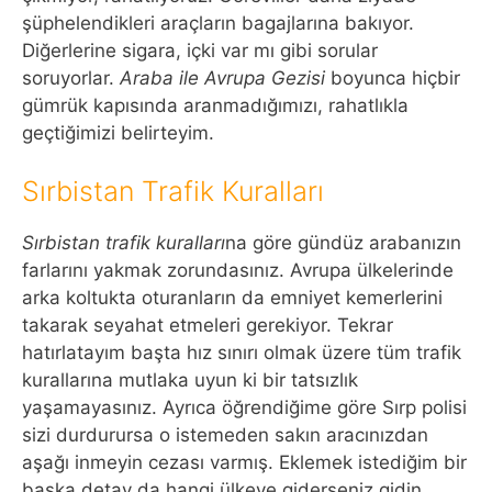
şüphelendikleri araçların bagajlarına bakıyor.
Diğerlerine sigara, içki var mı gibi sorular
soruyorlar.
Araba ile Avrupa Gezisi
boyunca hiçbir
gümrük kapısında aranmadığımızı, rahatlıkla
geçtiğimizi belirteyim.
Sırbistan Trafik Kuralları
Sırbistan trafik kuralları
na göre gündüz arabanızın
farlarını yakmak zorundasınız. Avrupa ülkelerinde
arka koltukta oturanların da emniyet kemerlerini
takarak seyahat etmeleri gerekiyor. Tekrar
hatırlatayım başta hız sınırı olmak üzere tüm trafik
kurallarına mutlaka uyun ki bir tatsızlık
yaşamayasınız. Ayrıca öğrendiğime göre Sırp polisi
sizi durdurursa o istemeden sakın aracınızdan
aşağı inmeyin cezası varmış. Eklemek istediğim bir
başka detay da hangi ülkeye giderseniz gidin