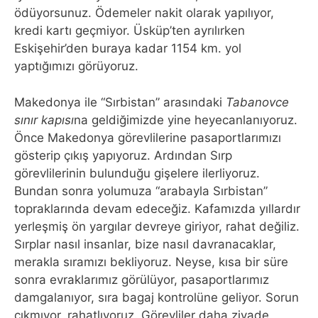
ödüyorsunuz. Ödemeler nakit olarak yapılıyor,
kredi kartı geçmiyor. Üsküp’ten ayrılırken
Eskişehir’den buraya kadar 1154 km. yol
yaptığımızı görüyoruz.
Makedonya ile “Sırbistan” arasındaki
Tabanovce
sınır kapısı
na geldiğimizde yine heyecanlanıyoruz.
Önce Makedonya görevlilerine pasaportlarımızı
gösterip çıkış yapıyoruz. Ardından Sırp
görevlilerinin bulunduğu gişelere ilerliyoruz.
Bundan sonra yolumuza “arabayla Sırbistan”
topraklarında devam edeceğiz. Kafamızda yıllardır
yerleşmiş ön yargılar devreye giriyor, rahat değiliz.
Sırplar nasıl insanlar, bize nasıl davranacaklar,
merakla sıramızı bekliyoruz. Neyse, kısa bir süre
sonra evraklarımız görülüyor, pasaportlarımız
damgalanıyor, sıra bagaj kontrolüne geliyor. Sorun
çıkmıyor, rahatlıyoruz. Görevliler daha ziyade