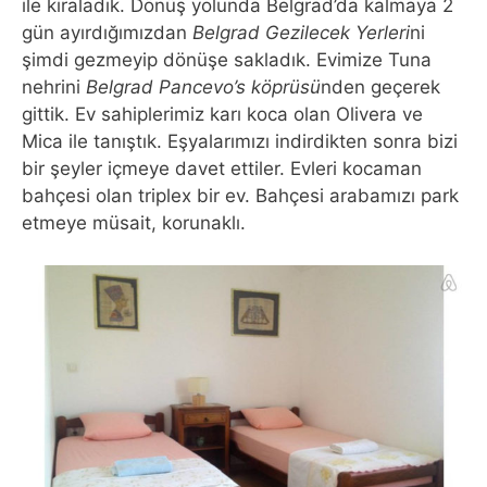
ile kiraladık. Dönüş yolunda Belgrad’da kalmaya 2
gün ayırdığımızdan
Belgrad Gezilecek Yerleri
ni
şimdi gezmeyip dönüşe sakladık. Evimize Tuna
nehrini
Belgrad Pancevo’s köprüsü
nden geçerek
gittik. Ev sahiplerimiz karı koca olan Olivera ve
Mica ile tanıştık. Eşyalarımızı indirdikten sonra bizi
bir şeyler içmeye davet ettiler. Evleri kocaman
bahçesi olan triplex bir ev. Bahçesi arabamızı park
etmeye müsait, korunaklı.