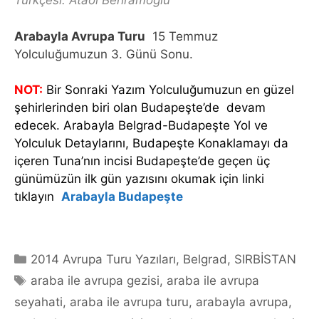
Türkçesi: Ataol Behramoğlu
Arabayla Avrupa Turu
15 Temmuz
Yolculuğumuzun 3. Günü Sonu.
NOT:
Bir Sonraki Yazım Yolculuğumuzun en güzel
şehirlerinden biri olan Budapeşte’de devam
edecek. Arabayla Belgrad-Budapeşte Yol ve
Yolculuk Detaylarını, Budapeşte Konaklamayı da
içeren Tuna’nın incisi Budapeşte’de geçen üç
günümüzün ilk gün yazısını okumak için linki
tıklayın
Arabayla Budapeşte
Categories
2014 Avrupa Turu Yazıları
,
Belgrad
,
SIRBİSTAN
Tags
araba ile avrupa gezisi
,
araba ile avrupa
seyahati
,
araba ile avrupa turu
,
arabayla avrupa
,