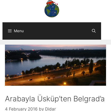
Skip
to
content
Menu
Arabayla Üsküp’ten Belgrad’a
4 February 2016
by
Didar