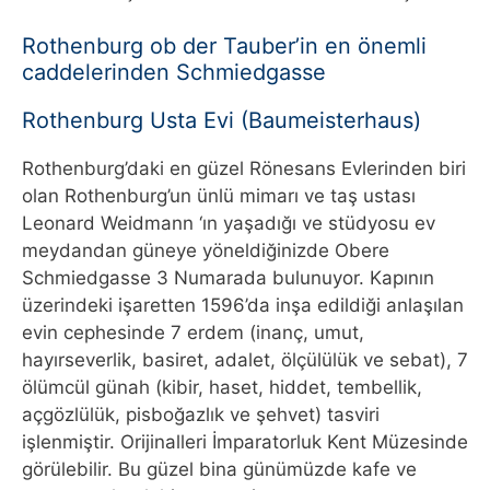
Rothenburg ob der Tauber’in en önemli
caddelerinden Schmiedgasse
Rothenburg Usta Evi (Baumeisterhaus)
Rothenburg’daki en güzel Rönesans Evlerinden biri
olan Rothenburg’un ünlü mimarı ve taş ustası
Leonard Weidmann ‘ın yaşadığı ve stüdyosu ev
meydandan güneye yöneldiğinizde Obere
Schmiedgasse 3 Numarada bulunuyor. Kapının
üzerindeki işaretten 1596’da inşa edildiği anlaşılan
evin cephesinde 7 erdem (inanç, umut,
hayırseverlik, basiret, adalet, ölçülülük ve sebat), 7
ölümcül günah (kibir, haset, hiddet, tembellik,
açgözlülük, pisboğazlık ve şehvet) tasviri
işlenmiştir. Orijinalleri İmparatorluk Kent Müzesinde
görülebilir. Bu güzel bina günümüzde kafe ve