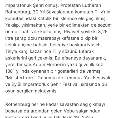
İmparatorluk Şehri olmuş. Protestan Lutheran
Rothenburg, 30 Yıl Savaşlarında komutan Tilly’nin
komutasındaki Katolik birliklerince ele geçirilmiş.
Yakılıp, yıkılmaktan, yerle bir edilmekten de sözüm
ona bir bahis ile kurtulmuş. Rivayet şöyle ki 3,25
litre şarap dolu maşrapayı kafasına dikip bir
solukta içme bahsini belediye başkanı Nusch,
Tilly’e karşı kazanınca Tilly sözünü tutarak
askerlerini geri çekmiş. Bu efsaneye dayanarak,
yerel bir şair Adam Hörber’in yazdığı ve ilk kez
1881 yılında oynanan bir gösterileri de varmış
“Meistertrunk”. Günümüzde Temmuz Yaz Festivali
ve Eylül İmparatorluk Şehir Festivali sırasında bu
oyun sergilenmekteymiş.
Rothenburg her ne kadar savaştan sağ çıkmayı
başarsa da ardından gelen Veba salgınından
kurtaramaz kendini ve fakirleşir. 19. Yy’da