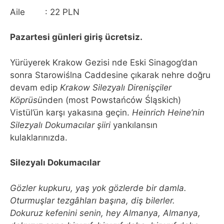
Aile : 22 PLN
Pazartesi günleri giriş ücretsiz.
Yürüyerek Krakow Gezisi nde Eski Sinagog’dan
sonra Starowiślna Caddesine çıkarak nehre doğru
devam edip
Krakow
Silezyalı Direnişçiler
Köprüsü
nden (most Powstańców Śląskich)
Vistül’ün karşı yakasına geçin.
Heinrich Heine’nin
Silezyalı Dokumacılar şiiri
yankılansın
kulaklarınızda.
Silezyalı Dokumacılar
Gözler kupkuru, yaş yok gözlerde bir damla.
Oturmuşlar tezgâhları başına, diş bilerler.
Dokuruz kefenini senin, hey Almanya, Almanya,