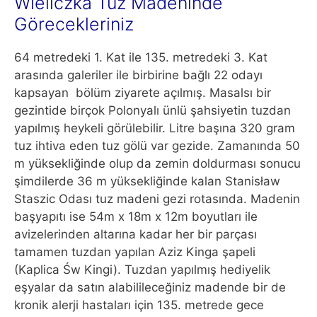
Wieliczka Tuz Madeninde
Görecekleriniz
64 metredeki 1. Kat ile 135. metredeki 3. Kat
arasında galeriler ile birbirine bağlı 22 odayı
kapsayan bölüm ziyarete açılmış. Masalsı bir
gezintide birçok Polonyalı ünlü şahsiyetin tuzdan
yapılmış heykeli görülebilir. Litre başına 320 gram
tuz ihtiva eden tuz gölü var gezide. Zamanında 50
m yüksekliğinde olup da zemin doldurması sonucu
şimdilerde 36 m yüksekliğinde kalan Stanisław
Staszic Odası tuz madeni gezi rotasında. Madenin
başyapıtı ise 54m x 18m x 12m boyutları ile
avizelerinden altarına kadar her bir parçası
tamamen tuzdan yapılan Aziz Kinga şapeli
(Kaplica Św Kingi). Tuzdan yapılmış hediyelik
eşyalar da satın alabilileceğiniz madende bir de
kronik alerji hastaları için 135. metrede gece