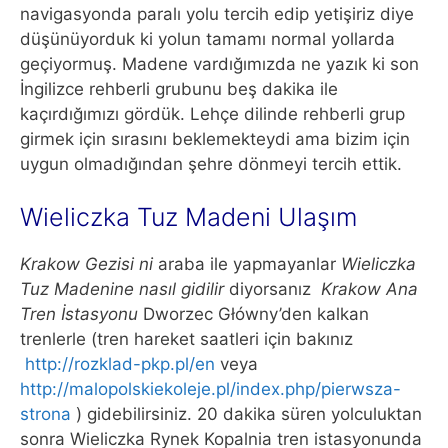
navigasyonda paralı yolu tercih edip yetişiriz diye
düşünüyorduk ki yolun tamamı normal yollarda
geçiyormuş. Madene vardığımızda ne yazık ki son
İngilizce rehberli grubunu beş dakika ile
kaçırdığımızı gördük. Lehçe dilinde rehberli grup
girmek için sırasını beklemekteydi ama bizim için
uygun olmadığından şehre dönmeyi tercih ettik.
Wieliczka Tuz Madeni Ulaşım
Krakow Gezisi ni
araba ile yapmayanlar
Wieliczka
Tuz Madenine nasıl gidilir
diyorsanız
Krakow Ana
Tren İstasyonu
Dworzec Główny’den kalkan
trenlerle (tren hareket saatleri için bakınız
http://rozklad-pkp.pl/en
veya
http://malopolskiekoleje.pl/index.php/pierwsza-
strona
) gidebilirsiniz. 20 dakika süren yolculuktan
sonra Wieliczka Rynek Kopalnia tren istasyonunda