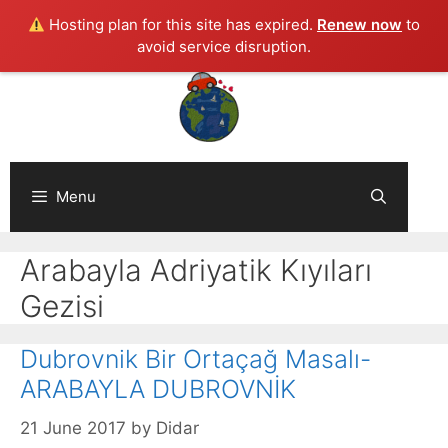
Hosting plan for this site has expired.
Renew now
to
avoid service disruption.
Skip
to
content
Menu
Arabayla Adriyatik Kıyıları
Gezisi
Dubrovnik Bir Ortaçağ Masalı-
ARABAYLA DUBROVNİK
21 June 2017
by
Didar