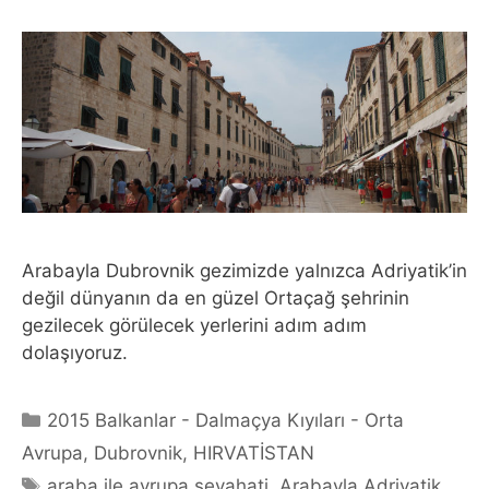
Arabayla Dubrovnik gezimizde yalnızca Adriyatik’in
değil dünyanın da en güzel Ortaçağ şehrinin
gezilecek görülecek yerlerini adım adım
dolaşıyoruz.
Categories
2015 Balkanlar - Dalmaçya Kıyıları - Orta
Avrupa
,
Dubrovnik
,
HIRVATİSTAN
Tags
araba ile avrupa seyahati
,
Arabayla Adriyatik