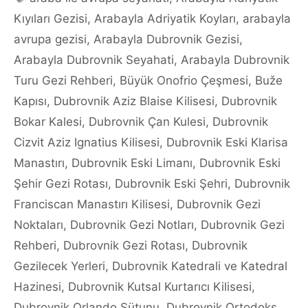
Kıyıları Gezisi
,
Arabayla Adriyatik Koyları
,
arabayla
avrupa gezisi
,
Arabayla Dubrovnik Gezisi
,
Arabayla Dubrovnik Seyahati
,
Arabayla Dubrovnik
Turu Gezi Rehberi
,
Büyük Onofrio Çeşmesi
,
Buže
Kapısı
,
Dubrovnik Aziz Blaise Kilisesi
,
Dubrovnik
Bokar Kalesi
,
Dubrovnik Çan Kulesi
,
Dubrovnik
Cizvit Aziz Ignatius Kilisesi
,
Dubrovnik Eski Klarisa
Manastırı
,
Dubrovnik Eski Limanı
,
Dubrovnik Eski
Şehir Gezi Rotası
,
Dubrovnik Eski Şehri
,
Dubrovnik
Franciscan Manastırı Kilisesi
,
Dubrovnik Gezi
Noktaları
,
Dubrovnik Gezi Notları
,
Dubrovnik Gezi
Rehberi
,
Dubrovnik Gezi Rotası
,
Dubrovnik
Gezilecek Yerleri
,
Dubrovnik Katedrali ve Katedral
Hazinesi
,
Dubrovnik Kutsal Kurtarıcı Kilisesi
,
Dubrovnik Orlando Sütunu
,
Dubrovnik Ortodoks