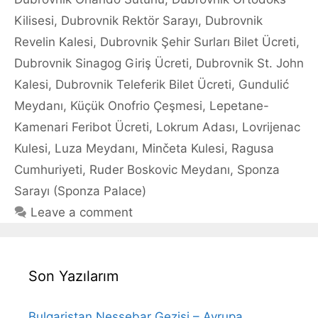
Kilisesi
,
Dubrovnik Rektör Sarayı
,
Dubrovnik
Revelin Kalesi
,
Dubrovnik Şehir Surları Bilet Ücreti
,
Dubrovnik Sinagog Giriş Ücreti
,
Dubrovnik St. John
Kalesi
,
Dubrovnik Teleferik Bilet Ücreti
,
Gundulić
Meydanı
,
Küçük Onofrio Çeşmesi
,
Lepetane-
Kamenari Feribot Ücreti
,
Lokrum Adası
,
Lovrijenac
Kulesi
,
Luza Meydanı
,
Minčeta Kulesi
,
Ragusa
Cumhuriyeti
,
Ruder Boskovic Meydanı
,
Sponza
Sarayı (Sponza Palace)
Leave a comment
Son Yazılarım
Bulgaristan Nessebar Gezisi – Avrupa