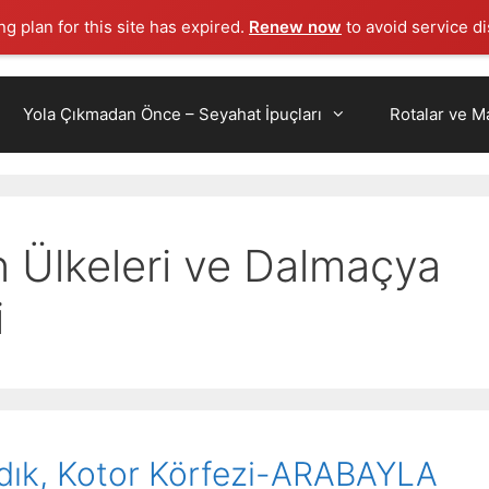
g plan for this site has expired.
Renew now
to avoid service di
Yola Çıkmadan Önce – Seyahat İpuçları
Rotalar ve Ma
n Ülkeleri ve Dalmaçya
i
ndık, Kotor Körfezi-ARABAYLA