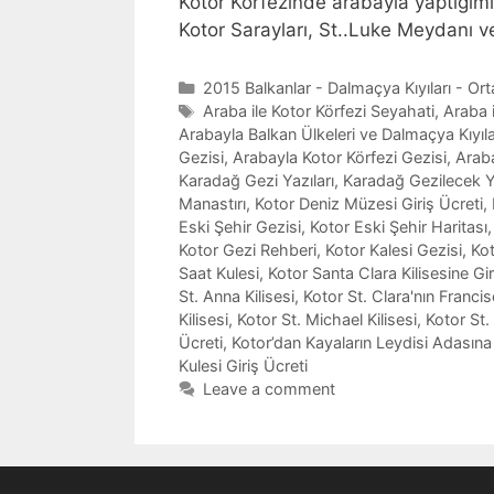
Kotor Körfezinde arabayla yaptığımı
Kotor Sarayları, St..Luke Meydanı ve
Categories
2015 Balkanlar - Dalmaçya Kıyıları - Or
Tags
Araba ile Kotor Körfezi Seyahati
,
Araba i
Arabayla Balkan Ülkeleri ve Dalmaçya Kıyıla
Gezisi
,
Arabayla Kotor Körfezi Gezisi
,
Araba
Karadağ Gezi Yazıları
,
Karadağ Gezilecek Y
Manastırı
,
Kotor Deniz Müzesi Giriş Ücreti
,
Eski Şehir Gezisi
,
Kotor Eski Şehir Haritası
Kotor Gezi Rehberi
,
Kotor Kalesi Gezisi
,
Kot
Saat Kulesi
,
Kotor Santa Clara Kilisesine Gir
St. Anna Kilisesi
,
Kotor St. Clara'nın Francis
Kilisesi
,
Kotor St. Michael Kilisesi
,
Kotor St.
Ücreti
,
Kotor’dan Kayaların Leydisi Adasına
Kulesi Giriş Ücreti
Leave a comment