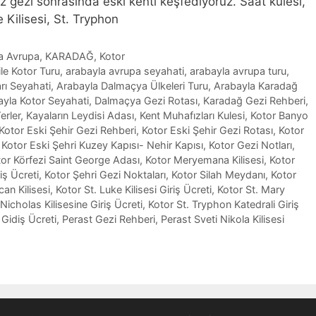
z gezi sonrasında eski kenti keşfediyoruz. Saat kulesi,
 Kilisesi, St. Tryphon
ta Avrupa
,
KARADAĞ
,
Kotor
le Kotor Turu
,
arabayla avrupa seyahati
,
arabayla avrupa turu
,
rı Seyahati
,
Arabayla Dalmaçya Ülkeleri Turu
,
Arabayla Karadağ
yla Kotor Seyahati
,
Dalmaçya Gezi Rotası
,
Karadağ Gezi Rehberi
,
erler
,
Kayaların Leydisi Adası
,
Kent Muhafızları Kulesi
,
Kotor Banyo
Kotor Eski Şehir Gezi Rehberi
,
Kotor Eski Şehir Gezi Rotası
,
Kotor
,
Kotor Eski Şehri Kuzey Kapısı- Nehir Kapısı
,
Kotor Gezi Notları
,
or Körfezi Saint George Adası
,
Kotor Meryemana Kilisesi
,
Kotor
iş Ücreti
,
Kotor Şehri Gezi Noktaları
,
Kotor Silah Meydanı
,
Kotor
can Kilisesi
,
Kotor St. Luke Kilisesi Giriş Ücreti
,
Kotor St. Mary
 Nicholas Kilisesine Giriş Ücreti
,
Kotor St. Tryphon Katedrali Giriş
 Gidiş Ücreti
,
Perast Gezi Rehberi
,
Perast Sveti Nikola Kilisesi