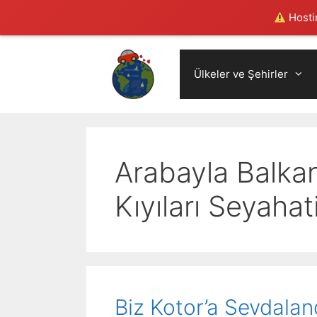
Hostin
Skip
to
Ülkeler ve Şehirler
content
Arabayla Balka
Kıyıları Seyahat
Biz Kotor’a Sevdala