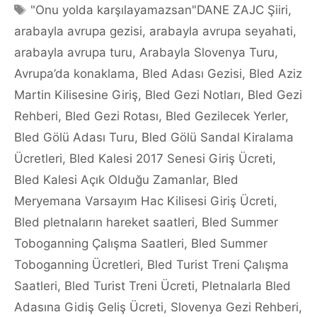
Tags
"Onu yolda karşılayamazsan"DANE ZAJC Şiiri
,
arabayla avrupa gezisi
,
arabayla avrupa seyahati
,
arabayla avrupa turu
,
Arabayla Slovenya Turu
,
Avrupa’da konaklama
,
Bled Adası Gezisi
,
Bled Aziz
Martin Kilisesine Giriş
,
Bled Gezi Notları
,
Bled Gezi
Rehberi
,
Bled Gezi Rotası
,
Bled Gezilecek Yerler
,
Bled Gölü Adası Turu
,
Bled Gölü Sandal Kiralama
Ücretleri
,
Bled Kalesi 2017 Senesi Giriş Ücreti
,
Bled Kalesi Açık Olduğu Zamanlar
,
Bled
Meryemana Varsayım Hac Kilisesi Giriş Ücreti
,
Bled pletnaların hareket saatleri
,
Bled Summer
Toboganning Çalışma Saatleri
,
Bled Summer
Toboganning Ücretleri
,
Bled Turist Treni Çalışma
Saatleri
,
Bled Turist Treni Ücreti
,
Pletnalarla Bled
Adasına Gidiş Geliş Ücreti
,
Slovenya Gezi Rehberi
,