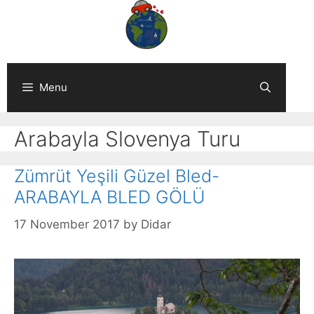
Skip
to
content
Menu
Arabayla Slovenya Turu
Zümrüt Yeşili Güzel Bled-
ARABAYLA BLED GÖLÜ
17 November 2017
by
Didar