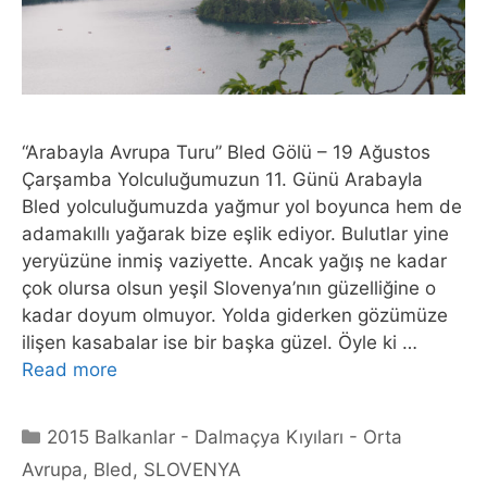
“Arabayla Avrupa Turu” Bled Gölü – 19 Ağustos
Çarşamba Yolculuğumuzun 11. Günü Arabayla
Bled yolculuğumuzda yağmur yol boyunca hem de
adamakıllı yağarak bize eşlik ediyor. Bulutlar yine
yeryüzüne inmiş vaziyette. Ancak yağış ne kadar
çok olursa olsun yeşil Slovenya’nın güzelliğine o
kadar doyum olmuyor. Yolda giderken gözümüze
ilişen kasabalar ise bir başka güzel. Öyle ki …
Read more
Categories
2015 Balkanlar - Dalmaçya Kıyıları - Orta
Avrupa
,
Bled
,
SLOVENYA