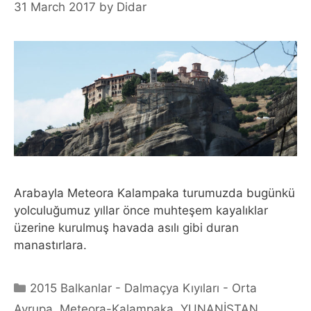
31 March 2017
by
Didar
Arabayla Meteora Kalampaka turumuzda bugünkü
yolculuğumuz yıllar önce muhteşem kayalıklar
üzerine kurulmuş havada asılı gibi duran
manastırlara.
Categories
2015 Balkanlar - Dalmaçya Kıyıları - Orta
Avrupa
,
Meteora-Kalampaka
,
YUNANİSTAN