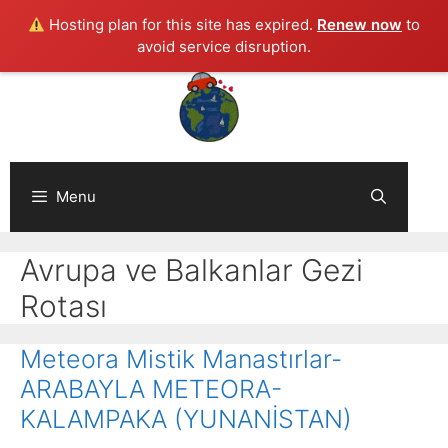
Hosting plan for this site has expired.
Renew now
to
avoid service disruption.
Skip
to
content
Menu
Avrupa ve Balkanlar Gezi
Rotası
Meteora Mistik Manastırlar-
ARABAYLA METEORA-
KALAMPAKA (YUNANİSTAN)