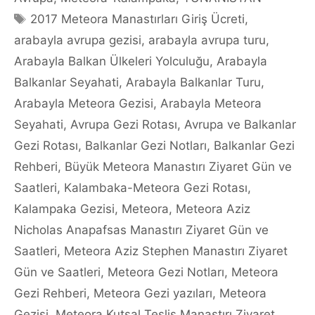
Tags
2017 Meteora Manastırları Giriş Ücreti
,
arabayla avrupa gezisi
,
arabayla avrupa turu
,
Arabayla Balkan Ülkeleri Yolculuğu
,
Arabayla
Balkanlar Seyahati
,
Arabayla Balkanlar Turu
,
Arabayla Meteora Gezisi
,
Arabayla Meteora
Seyahati
,
Avrupa Gezi Rotası
,
Avrupa ve Balkanlar
Gezi Rotası
,
Balkanlar Gezi Notları
,
Balkanlar Gezi
Rehberi
,
Büyük Meteora Manastırı Ziyaret Gün ve
Saatleri
,
Kalambaka-Meteora Gezi Rotası
,
Kalampaka Gezisi
,
Meteora
,
Meteora Aziz
Nicholas Anapafsas Manastırı Ziyaret Gün ve
Saatleri
,
Meteora Aziz Stephen Manastırı Ziyaret
Gün ve Saatleri
,
Meteora Gezi Notları
,
Meteora
Gezi Rehberi
,
Meteora Gezi yazıları
,
Meteora
Gezisi
,
Meteora Kutsal Teslis Manastırı Ziyaret