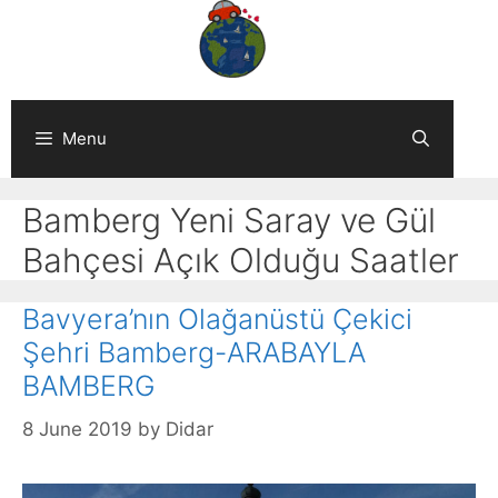
Skip
to
content
Menu
Bamberg Yeni Saray ve Gül
Bahçesi Açık Olduğu Saatler
Bavyera’nın Olağanüstü Çekici
Şehri Bamberg-ARABAYLA
BAMBERG
8 June 2019
by
Didar