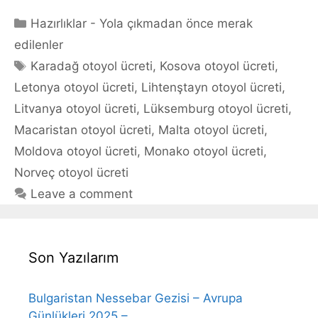
Categories
Hazırlıklar - Yola çıkmadan önce merak
edilenler
Tags
Karadağ otoyol ücreti
,
Kosova otoyol ücreti
,
Letonya otoyol ücreti
,
Lihtenştayn otoyol ücreti
,
Litvanya otoyol ücreti
,
Lüksemburg otoyol ücreti
,
Macaristan otoyol ücreti
,
Malta otoyol ücreti
,
Moldova otoyol ücreti
,
Monako otoyol ücreti
,
Norveç otoyol ücreti
Leave a comment
Son Yazılarım
Bulgaristan Nessebar Gezisi – Avrupa
Günlükleri 2025 –