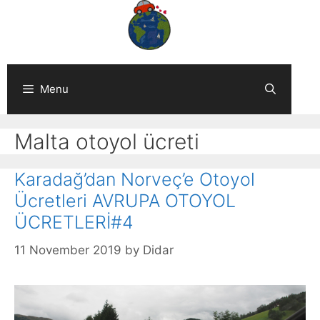
Skip
to
content
Menu
Malta otoyol ücreti
Karadağ’dan Norveç’e Otoyol
Ücretleri AVRUPA OTOYOL
ÜCRETLERİ#4
11 November 2019
by
Didar