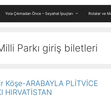
Yola Çıkmadan Önce – Seyahat İpuçları
Rotalar ve Ma
illi Parkı giriş biletleri
 Bir Köşe-ARABAYLA PLİTVİCE
KI HIRVATİSTAN