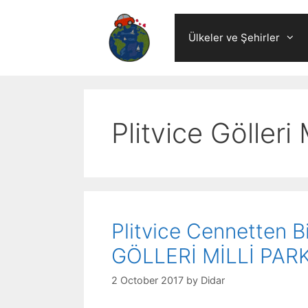
Skip
to
Ülkeler ve Şehirler
content
Plitvice Gölleri M
Plitvice Cennetten
GÖLLERİ MİLLİ PAR
2 October 2017
by
Didar