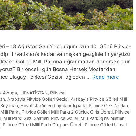
leri – 18 Ağustos Salı Yolculuğumuzun 10. Günü Plitvice
dip Hırvatistan’a kadar varmışken gezginlerin yeryüzü
Plitvice Gölleri Milli Parkına uğranmadan dönersek olur
ıyoruz? Bir önceki gün Bosna Hersek Mostar’dan
nce Blagay Tekkesi Gezisi, öğleden …
Read more
ta Avrupa
,
HIRVATİSTAN
,
Plitvice
tan
,
Arabayla Plitvice Gölleri Gezisi
,
Arabayla Plitvice Gölleri Milli
i Seyahati
,
Hırvatistan’ın en büyük milli parkı
,
Plitvice Gezi Notları
,
 Milli Parkı
,
Plitvice Gölleri Milli Parkı 2 Günlük Giriş Ücreti
,
Plitvice
ri Milli Parkı Gezi Saatleri
,
Plitvice Gölleri Milli Parkı giriş biletleri
,
i
,
Plitvice Gölleri Milli Parkı Otopark Ücreti
,
Plitvice Gölleri Ulusal