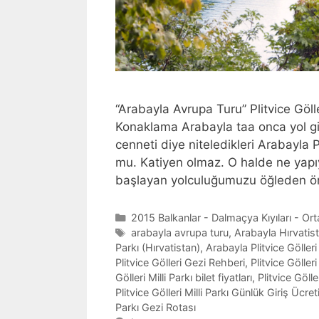
“Arabayla Avrupa Turu” Plitvice Göl
Konaklama Arabayla taa onca yol gi
cenneti diye niteledikleri Arabayla 
mu. Katiyen olmaz. O halde ne yap
başlayan yolculuğumuzu öğleden ö
Categories
2015 Balkanlar - Dalmaçya Kıyıları - Or
Tags
arabayla avrupa turu
,
Arabayla Hırvatis
Parkı (Hırvatistan)
,
Arabayla Plitvice Göller
Plitvice Gölleri Gezi Rehberi
,
Plitvice Gölleri
Gölleri Milli Parkı bilet fiyatları
,
Plitvice Gölle
Plitvice Gölleri Milli Parkı Günlük Giriş Ücret
Parkı Gezi Rotası