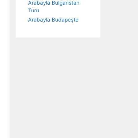
Arabayla Bulgaristan
Turu
Arabayla Budapeşte