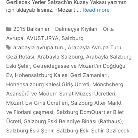
Gezilecek Yerler Salzach’ın Kuzey Yakası yazımız
için tıklayabilirsiniz. -Mozart …
Read more
Categories
2015 Balkanlar - Dalmaçya Kıyıları - Orta
Avrupa
,
AVUSTURYA
,
Salzburg
Tags
arabayla avrupa turu
,
Arabayla Avrupa Turu
Gezi Rotası
,
Arabayla Salzburg
,
Arabayla Salzburg
Eski Şehir
,
Getreidegasse ve Mozart'ın Doğduğu
Ev
,
Hohensalzburg Kalesi Gezi Zamanları
,
Hohensalzburg Kalesi Giriş Ücreti
,
Mönchsberg
Asansörü ve Modern Sanat Müzesi Ücretleri
,
Mozart Evi Giriş Ücretleri
,
Salzburg Alter Markt
ve Floriani çeşmesi
,
Salzburg DomQuartier Bilet
Ücreti
,
Salzburg Eski Belediye Binası (Rathaus)
,
Salzburg Eski Şehir
,
Salzburg Eski Şehir Gezilecek