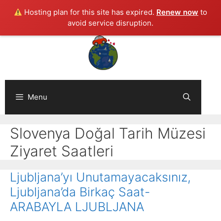
Hosting plan for this site has expired.
Renew now
to
avoid service disruption.
Skip
to
content
Menu
Slovenya Doğal Tarih Müzesi
Ziyaret Saatleri
Ljubljana’yı Unutamayacaksınız,
Ljubljana’da Birkaç Saat-
ARABAYLA LJUBLJANA