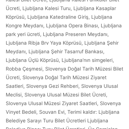
Ücreti
,
Ljubljana Kalesi Turu
,
Ljubljana Kasaplar
Köprüsü
,
Ljubljana Katedraline Giriş
,
Ljubljana
Kongre Meydanı
,
Ljubljana Opera Binası
,
Ljubljana
park yeri ücreti
,
Ljubljana Preseren Meydanı
,
Ljubljana Ribja Brv Yaya Köprüsü
,
Ljubljana Şehir
Meydanı
,
Ljubljana Şehir Tasarruf Bankası
,
Ljubljana Üçlü Köprüsü
,
Ljubljana’nın simgeleri
,
Robba Çeşmesi
,
Slovenya Doğal Tarih Müzesi Bilet
Ücreti
,
Slovenya Doğal Tarih Müzesi Ziyaret
Saatleri
,
Slovenya Gezi Rehberi
,
Slovenya Ulusal
Meclisi
,
Slovenya Ulusal Müzesi Bilet Ücreti
,
Slovenya Ulusal Müzesi Ziyaret Saatleri
,
Slovenya
Vinyet Bedeli
,
Souvan Evi
,
Terimi kaldır: Ljubljana
Belediye Sarayı Turu Bilet Ücretleri Ljubljana