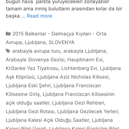
bugün hava parkta yürüyecekleri zorlayabilir
tamam ama inmiş bulutların arasından kırlar da bir
başka …
Read more
Categories
2015 Balkanlar - Dalmaçya Kıyıları - Orta
Avrupa
,
Ljubljana
,
SLOVENYA
Tags
arabayla avrupa turu
,
arabayla Ljubljana
,
Arabayla Slovenya Gezisi
,
Hauptmann Evi
,
Križanke Yaz Tiyatrosu
,
Lichtenberg Evi
,
Ljubljana
Aşk Köprüsü
,
Ljubljana Aziz Nicholas Kilisesi
,
Ljubljana Eski Şehri
,
Ljubljana Franciscan
Kilisesine Giriş
,
Ljubljana Franciscan Kilisesinin
açık olduğu saatler
,
Ljubljana Gezi Rehberi
,
Ljubljana Gezi Rotası
,
Ljubljana Gezilecek Yerleri
,
Ljubljana Kalesi Açık Olduğu Saatler
,
Ljubljana
Kalesi Bilet Ücreti
,
Ljubljana Kalesi Füniküler Bilet