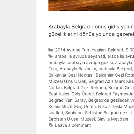
Arabayla Belgrad dönüş gidiş yolun
güzelliklerini dönüş yolunda gezerek
Categories
2014 Avrupa Turu Yazıları
,
Belgrad
,
SIR
Tags
araba ile avrupa seyahati
,
araba ile avr
arabayla
,
arabayla avrupa gezisi
,
arabayla 
Turu
,
Arabayla Balkanlar
,
arabayla Belgrad
Balkanlar Gezi Noktası
,
Balkanlar Gezi Rota
Müzesi Giriş Ücreti
,
Belgrad Aziz Mark Kilis
Notları
,
Belgrad Gezi Rehberi
,
Belgrad Gezi
Saat Kulesi Giriş Ücreti
,
Belgrad Taşmeydan
Belgrad Yeni Saray
,
Belgrad’da gezilecek ye
Kulesi Müze Giriş Ücreti
,
Nikola Tesla Müze 
saatleri
,
Sırbistan
,
Sırbistan Belgrad gezisi
,
Sırbistan Ulusal Müzesi
,
Slavija Meydanı
Leave a comment