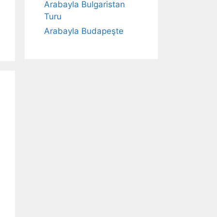
Arabayla Bulgaristan
Turu
Arabayla Budapeşte