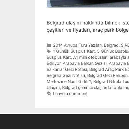
Belgrad ulaşım hakkında bilmek isted
çeşitleri ve fiyatları, araç park bölge
Categories
2014 Avrupa Turu Yazıları
,
Belgrad
,
SIR
Tags
1 Günlük Busplus Kart
,
5 Günlük Busplu
Busplus Kart
,
A1 mini otobüsleri
,
arabayla 
Ediliyor
,
Arabayla Balkan Gezisi
,
Arabayla B
Balkanlar Gezi Rotası
,
Belgrad Araç Park Bö
Belgrad Gezi Notları
,
Belgrad Gezi Rehberi
Merkezine Nasıl Gidilir?
,
Belgrad Nikola Te
Ulaşım
,
Belgrad şehir içi ulaşımda toplu ta
Leave a comment