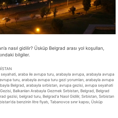
’a nasıl gidilir? Üsküp Belgrad arası yol koşulları,
ındaki bilgiler.
BİSTAN
 seyahati
,
araba ile avrupa turu
,
arabayla avrupa
,
arabayla avrupa
avrupa turu
,
arabayla avrupa turu gezi yorumları
,
arabayla avrupa
bayla Belgrad
,
arabayla sırbistan
,
avrupa gezisi
,
avrupa seyahati
 Gezisi
,
Balkanları Arabayla Gezmek Sırbistan
,
Belgrad
,
Belgrad
rad gezisi
,
belgrad turu
,
Belgrad'a Nasıl Gidilir
,
Sırbistan
,
Sırbistan
bistan'da benzinin litre fiyatı
,
Tabanovce sınır kapısı
,
Üsküp