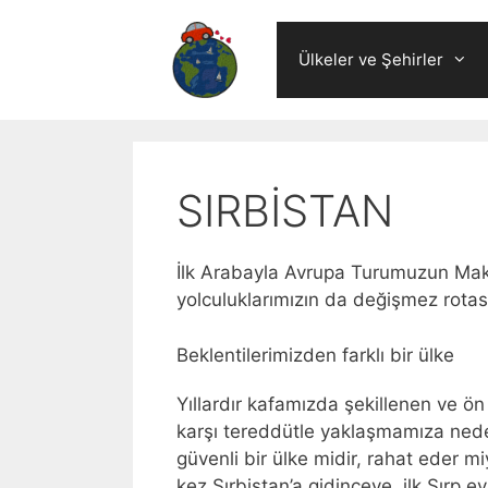
Skip
to
Ülkeler ve Şehirler
content
SIRBİSTAN
İlk Arabayla Avrupa Turumuzun Make
yolculuklarımızın da değişmez rotas
Beklentilerimizden farklı bir ülke
Yıllardır kafamızda şekillenen ve ö
karşı tereddütle yaklaşmamıza neden o
güvenli bir ülke midir, rahat eder mi
kez Sırbistan’a gidinceye, ilk Sırp e