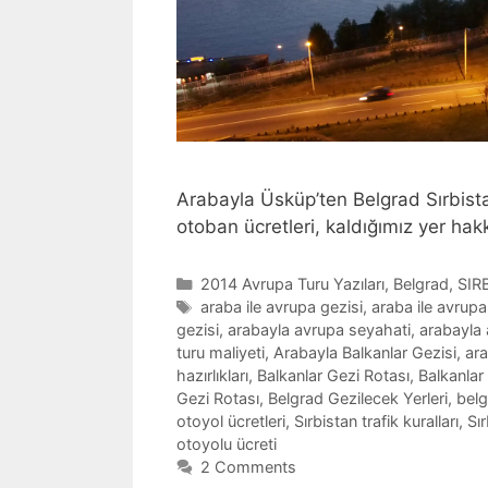
Arabayla Üsküp’ten Belgrad Sırbistan
otoban ücretleri, kaldığımız yer hakk
Categories
2014 Avrupa Turu Yazıları
,
Belgrad
,
SIR
Tags
araba ile avrupa gezisi
,
araba ile avrupa
gezisi
,
arabayla avrupa seyahati
,
arabayla 
turu maliyeti
,
Arabayla Balkanlar Gezisi
,
ara
hazırlıkları
,
Balkanlar Gezi Rotası
,
Balkanlar
Gezi Rotası
,
Belgrad Gezilecek Yerleri
,
belg
otoyol ücretleri
,
Sırbistan trafik kuralları
,
Sır
otoyolu ücreti
2 Comments