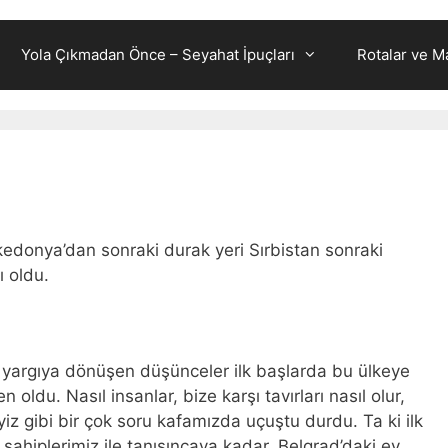
Yola Çıkmadan Önce – Seyahat İpuçları
Rotalar ve Ma
donya’dan sonraki durak yeri Sırbistan sonraki
ı oldu.
n yargıya dönüşen düşünceler ilk başlarda bu ülkeye
ldu. Nasıl insanlar, bize karşı tavırları nasıl olur,
yiz gibi bir çok soru kafamızda uçuştu durdu. Ta ki ilk
v sahiplerimiz ile tanışıncaya kadar. Belgrad’daki ev