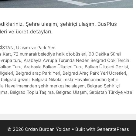
ikleriniz. Şehre ulaşım, şehiriçi ulaşım, BusPlus
leri ve ücret detayları.
BİSTAN
,
Ulaşım ve Park Yeri
s Kart
,
72 numaralı belediye halk otobüsleri
,
90 Dakika Süreli
avrupa turu
,
Arabayla Avrupa Turunda Neden Belgrad Çok Tercih
alkan Turu
,
Arabayla Balkan Ülkeleri Turu
,
Balkan Ülkeleri Gezisi
,
lgeleri
,
Belgrad araç Park Yeri
,
Belgrad Araç Park Yeri Ücretleri
,
,
belgrad gezisi
,
Belgrad Nikola Tesla Havalimanından Şehir
sla Havalimanından şehir merkezine ulaşım
,
Belgrad Şehir içi
şıma
,
Belgrad Toplu Taşıma
,
Belgrad Ulaşım
,
Sırbistan Türkiye vize
© 2026 Ordan Burdan Yoldan
• Built with
GeneratePress