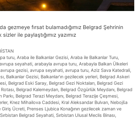
da gezmeye fırsat bulamadığımız Belgrad Şehrinin
 sizler ile paylaştığımız yazımız
BİSTAN
upa turu
,
Araba ile Balkanlar Gezisi
,
Araba ile Balkanlar Turu
,
avrupa seyahati
,
arabayla avrupa turu
,
Arabayla Balkan Ülkeleri
,
avrupa gezisi
,
avrupa seyahati
,
avrupa turu
,
Aziz Sava Katedrali
,
sı
,
Balkanlar Gezisi
,
Balkanlar'ın gezilecek yerleri
,
Belgrad Askeri
esi
,
Belgrad Eski Saray
,
Belgrad Gezi Noktaları
,
Belgrad Gezi
 Rotası
,
Belgrad Kalemeydan
,
Belgrad Özgürlük Meydanı
,
Belgrad
 Parkı
,
Belgrad Terazi Meydanı
,
Belgrad Terazije Çeşmesi
,
rler
,
Knez Mihailova Caddesi
,
Kral Aleksandar Bulvarı
,
Nebojša
Giriş Ücreti
,
Prenses Ljubica Konağının gezilecek zaman ve
Sırbistan Belgrad Seyahati
,
Sırbistan Ulusal Meclis Binası
,