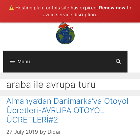
Hosting plan for this site has expired.
Renew now
to
avoid service disruption.
Skip
to
content
Menu
araba ile avrupa turu
Almanya’dan Danimarka’ya Otoyol
Ücretleri-AVRUPA OTOYOL
ÜCRETLERİ#2
27 July 2019
by
Didar