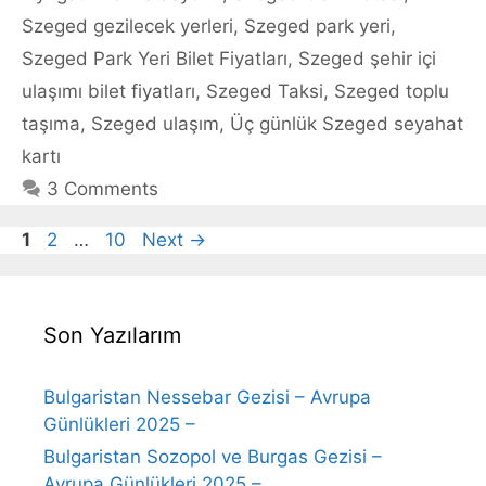
Szeged gezilecek yerleri
,
Szeged park yeri
,
Szeged Park Yeri Bilet Fiyatları
,
Szeged şehir içi
ulaşımı bilet fiyatları
,
Szeged Taksi
,
Szeged toplu
taşıma
,
Szeged ulaşım
,
Üç günlük Szeged seyahat
kartı
3 Comments
Page
Page
Page
1
2
…
10
Next
→
Son Yazılarım
Bulgaristan Nessebar Gezisi – Avrupa
Günlükleri 2025 –
Bulgaristan Sozopol ve Burgas Gezisi –
Avrupa Günlükleri 2025 –