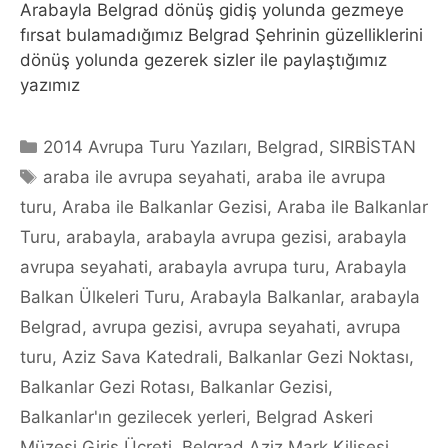
Arabayla Belgrad dönüş gidiş yolunda gezmeye
fırsat bulamadığımız Belgrad Şehrinin güzelliklerini
dönüş yolunda gezerek sizler ile paylaştığımız
yazımız
Categories
2014 Avrupa Turu Yazıları
,
Belgrad
,
SIRBİSTAN
Tags
araba ile avrupa seyahati
,
araba ile avrupa
turu
,
Araba ile Balkanlar Gezisi
,
Araba ile Balkanlar
Turu
,
arabayla
,
arabayla avrupa gezisi
,
arabayla
avrupa seyahati
,
arabayla avrupa turu
,
Arabayla
Balkan Ülkeleri Turu
,
Arabayla Balkanlar
,
arabayla
Belgrad
,
avrupa gezisi
,
avrupa seyahati
,
avrupa
turu
,
Aziz Sava Katedrali
,
Balkanlar Gezi Noktası
,
Balkanlar Gezi Rotası
,
Balkanlar Gezisi
,
Balkanlar'ın gezilecek yerleri
,
Belgrad Askeri
Müzesi Giriş Ücreti
,
Belgrad Aziz Mark Kilisesi
,