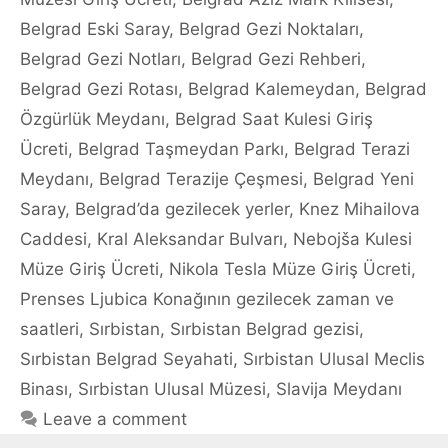
Belgrad Eski Saray
,
Belgrad Gezi Noktaları
,
Belgrad Gezi Notları
,
Belgrad Gezi Rehberi
,
Belgrad Gezi Rotası
,
Belgrad Kalemeydan
,
Belgrad
Özgürlük Meydanı
,
Belgrad Saat Kulesi Giriş
Ücreti
,
Belgrad Taşmeydan Parkı
,
Belgrad Terazi
Meydanı
,
Belgrad Terazije Çeşmesi
,
Belgrad Yeni
Saray
,
Belgrad’da gezilecek yerler
,
Knez Mihailova
Caddesi
,
Kral Aleksandar Bulvarı
,
Nebojša Kulesi
Müze Giriş Ücreti
,
Nikola Tesla Müze Giriş Ücreti
,
Prenses Ljubica Konağının gezilecek zaman ve
saatleri
,
Sırbistan
,
Sırbistan Belgrad gezisi
,
Sırbistan Belgrad Seyahati
,
Sırbistan Ulusal Meclis
Binası
,
Sırbistan Ulusal Müzesi
,
Slavija Meydanı
Leave a comment