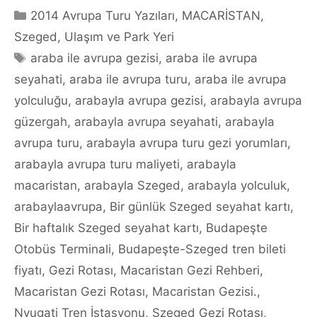
Categories
2014 Avrupa Turu Yazıları
,
MACARİSTAN
,
Szeged
,
Ulaşım ve Park Yeri
Tags
araba ile avrupa gezisi
,
araba ile avrupa
seyahati
,
araba ile avrupa turu
,
araba ile avrupa
yolculuğu
,
arabayla avrupa gezisi
,
arabayla avrupa
güzergah
,
arabayla avrupa seyahati
,
arabayla
avrupa turu
,
arabayla avrupa turu gezi yorumları
,
arabayla avrupa turu maliyeti
,
arabayla
macaristan
,
arabayla Szeged
,
arabayla yolculuk
,
arabaylaavrupa
,
Bir günlük Szeged seyahat kartı
,
Bir haftalık Szeged seyahat kartı
,
Budapeşte
Otobüs Terminali
,
Budapeşte-Szeged tren bileti
fiyatı
,
Gezi Rotası
,
Macaristan Gezi Rehberi
,
Macaristan Gezi Rotası
,
Macaristan Gezisi.
,
Nyugati Tren İstasyonu
,
Szeged Gezi Rotası
,