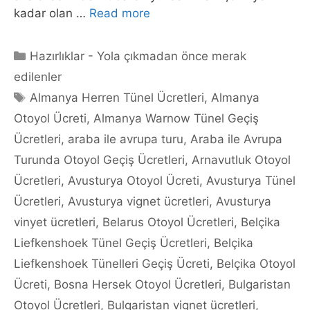
kadar olan …
Read more
Categories
Hazırlıklar - Yola çıkmadan önce merak
edilenler
Tags
Almanya Herren Tünel Ücretleri
,
Almanya
Otoyol Ücreti
,
Almanya Warnow Tünel Geçiş
Ücretleri
,
araba ile avrupa turu
,
Araba ile Avrupa
Turunda Otoyol Geçiş Ücretleri
,
Arnavutluk Otoyol
Ücretleri
,
Avusturya Otoyol Ücreti
,
Avusturya Tünel
Ücretleri
,
Avusturya vignet ücretleri
,
Avusturya
vinyet ücretleri
,
Belarus Otoyol Ücretleri
,
Belçika
Liefkenshoek Tünel Geçiş Ücretleri
,
Belçika
Liefkenshoek Tünelleri Geçiş Ücreti
,
Belçika Otoyol
Ücreti
,
Bosna Hersek Otoyol Ücretleri
,
Bulgaristan
Otoyol Ücretleri
,
Bulgaristan vignet ücretleri
,