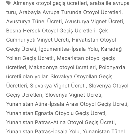
Tags
Almanya otoyol geçiş ücretleri
,
araba ile avrupa
turu
,
Arabayla Avrupa Turunda Otoyol Ücretleri
,
Avusturya Tünel Ücreti
,
Avusturya Vignet Ücreti
,
Bosna Hersek Otoyol Geçiş Ücretleri
,
Çek
Cumhuriyeti Vinyet Ücreti
,
Hırvatistan Otoyol
Geçiş Ücreti
,
İgoumenitsa-İpsala Yolu
,
Karadağ
Yolları Geçiş Ücreti:
,
Macaristan otoyol geçiş
ücretleri
,
Makedonya otoyol ücretleri
,
Polonya’da
ücretli olan yollar
,
Slovakya Otoyolları Geçiş
Ücretleri
,
Slovakya Vignet Ücreti
,
Slovenya Otoyol
Geçiş Ücretleri
,
Slovenya Vignet Ücreti
,
Yunanistan Atina-İpsala Arası Otoyol Geçiş Ücreti
,
Yunanistan Egnatia Otoyolu Geçiş Ücreti
,
Yunanistan Patras-Atina Otoyol Geçiş Ücreti
,
Yunanistan Patras-İpsala Yolu
,
Yunanistan Tünel