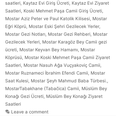
saatleri
,
Kaytaz Evi Giriş Ücreti
,
Kaytaz Evi Ziyaret
Saatleri
,
Koski Mehmet Paşa Camii Giriş Ücreti
,
Mostar Aziz Peter ve Paul Katolik Kilisesi
,
Mostar
Eğri Köprü
,
Mostar Eski Şehri Gezilecek Yerler
,
Mostar Gezi Notları
,
Mostar Gezi Rehberi
,
Mostar
Gezilecek Yerleri
,
Mostar Karagöz Bey Camii gezi
ücreti
,
Mostar Keyvan Bey Hamamı
,
Mostar
Köprüsü
,
Mostar Koski Mehmet Paşa Camii Ziyaret
Saatleri
,
Mostar Nasuh Ağa Vuçyakoviç Camii
,
Mostar Ruznameci İbrahim Efendi Camii
,
Mostar
Saat Kulesi
,
Mostar Şeyh Mahmud Baba Türbesi.
,
MostarTabakhane (Tabačica) Camii
,
Müslüm Bey
Konağı Gezi Ücreti
,
Müslüm Bey Konağı Ziyaret
Saatleri
Leave a comment