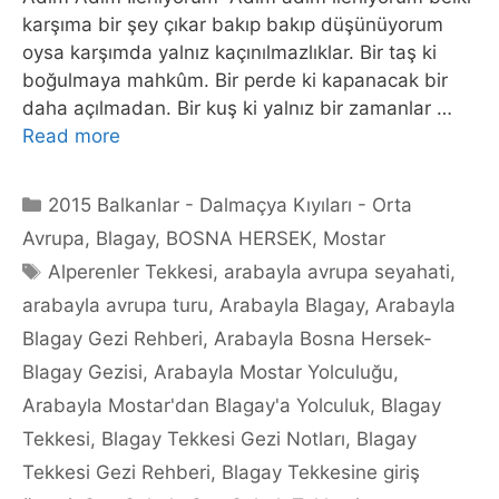
karşıma bir şey çıkar bakıp bakıp düşünüyorum
oysa karşımda yalnız kaçınılmazlıklar. Bir taş ki
boğulmaya mahkûm. Bir perde ki kapanacak bir
daha açılmadan. Bir kuş ki yalnız bir zamanlar …
Read more
Categories
2015 Balkanlar - Dalmaçya Kıyıları - Orta
Avrupa
,
Blagay
,
BOSNA HERSEK
,
Mostar
Tags
Alperenler Tekkesi
,
arabayla avrupa seyahati
,
arabayla avrupa turu
,
Arabayla Blagay
,
Arabayla
Blagay Gezi Rehberi
,
Arabayla Bosna Hersek-
Blagay Gezisi
,
Arabayla Mostar Yolculuğu
,
Arabayla Mostar'dan Blagay'a Yolculuk
,
Blagay
Tekkesi
,
Blagay Tekkesi Gezi Notları
,
Blagay
Tekkesi Gezi Rehberi
,
Blagay Tekkesine giriş