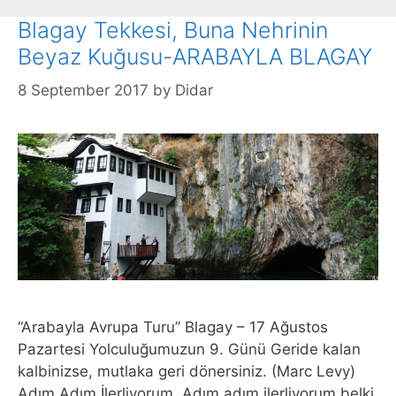
Blagay Tekkesi, Buna Nehrinin
Beyaz Kuğusu-ARABAYLA BLAGAY
8 September 2017
by
Didar
“Arabayla Avrupa Turu” Blagay – 17 Ağustos
Pazartesi Yolculuğumuzun 9. Günü Geride kalan
kalbinizse, mutlaka geri dönersiniz. (Marc Levy)
Adım Adım İlerliyorum Adım adım ilerliyorum belki