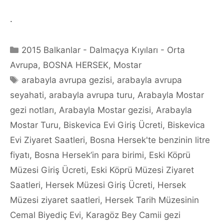
.
Categories
2015 Balkanlar - Dalmaçya Kıyıları - Orta
Avrupa
,
BOSNA HERSEK
,
Mostar
Tags
arabayla avrupa gezisi
,
arabayla avrupa
seyahati
,
arabayla avrupa turu
,
Arabayla Mostar
gezi notları
,
Arabayla Mostar gezisi
,
Arabayla
Mostar Turu
,
Biskevica Evi Giriş Ücreti
,
Biskevica
Evi Ziyaret Saatleri
,
Bosna Hersek'te benzinin litre
fiyatı
,
Bosna Hersek’in para birimi
,
Eski Köprü
Müzesi Giriş Ücreti
,
Eski Köprü Müzesi Ziyaret
Saatleri
,
Hersek Müzesi Giriş Ücreti
,
Hersek
Müzesi ziyaret saatleri
,
Hersek Tarih Müzesinin
Cemal Biyediç Evi
,
Karagöz Bey Camii gezi