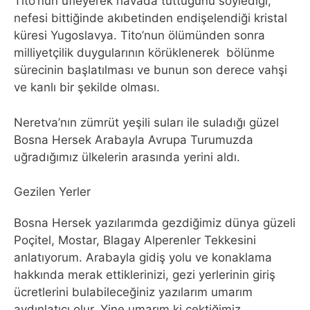
Tito’nun üfleyerek havada tuttuğunu söylediği,
nefesi bittiğinde akıbetinden endişelendiği kristal
küresi Yugoslavya. Tito’nun ölümünden sonra
milliyetçilik duygularının körüklenerek bölünme
sürecinin başlatılması ve bunun son derece vahşi
ve kanlı bir şekilde olması.
Neretva’nın zümrüt yeşili suları ile suladığı güzel
Bosna Hersek Arabayla Avrupa Turumuzda
uğradığımız ülkelerin arasında yerini aldı.
Gezilen Yerler
Bosna Hersek yazılarımda gezdiğimiz dünya güzeli
Poçitel, Mostar, Blagay Alperenler Tekkesini
anlatıyorum. Arabayla gidiş yolu ve konaklama
hakkında merak ettiklerinizi, gezi yerlerinin giriş
ücretlerini bulabileceğiniz yazılarım umarım
aydınlatıcı olur. Yine umarım ki çektiğimiz