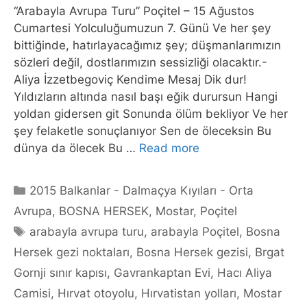
“Arabayla Avrupa Turu” Poçitel – 15 Ağustos
Cumartesi Yolculuğumuzun 7. Günü Ve her şey
bittiğinde, hatırlayacağımız şey; düşmanlarımızın
sözleri değil, dostlarımızın sessizliği olacaktır.-
Aliya İzzetbegoviç Kendime Mesaj Dik dur!
Yıldızların altında nasıl başı eğik durursun Hangi
yoldan gidersen git Sonunda ölüm bekliyor Ve her
şey felaketle sonuçlanıyor Sen de öleceksin Bu
dünya da ölecek Bu …
Read more
Categories
2015 Balkanlar - Dalmaçya Kıyıları - Orta
Avrupa
,
BOSNA HERSEK
,
Mostar
,
Poçitel
Tags
arabayla avrupa turu
,
arabayla Poçitel
,
Bosna
Hersek gezi noktaları
,
Bosna Hersek gezisi
,
Brgat
Gornji sınır kapısı
,
Gavrankaptan Evi
,
Hacı Aliya
Camisi
,
Hırvat otoyolu
,
Hırvatistan yolları
,
Mostar