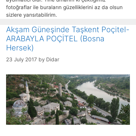
fotoğraflar ile buraların güzelliklerini az da olsun
sizlere yansıtabilirim.
Akşam Güneşinde Taşkent Poçitel-
ARABAYLA POÇİTEL (Bosna
Hersek)
23 July 2017
by
Didar