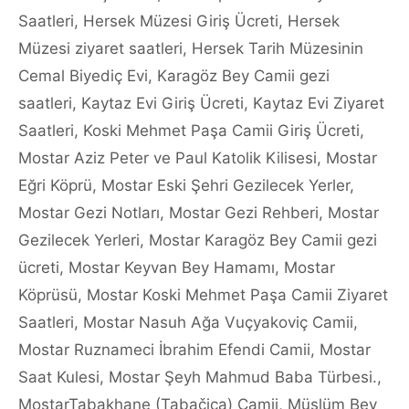
Saatleri
,
Hersek Müzesi Giriş Ücreti
,
Hersek
Müzesi ziyaret saatleri
,
Hersek Tarih Müzesinin
Cemal Biyediç Evi
,
Karagöz Bey Camii gezi
saatleri
,
Kaytaz Evi Giriş Ücreti
,
Kaytaz Evi Ziyaret
Saatleri
,
Koski Mehmet Paşa Camii Giriş Ücreti
,
Mostar Aziz Peter ve Paul Katolik Kilisesi
,
Mostar
Eğri Köprü
,
Mostar Eski Şehri Gezilecek Yerler
,
Mostar Gezi Notları
,
Mostar Gezi Rehberi
,
Mostar
Gezilecek Yerleri
,
Mostar Karagöz Bey Camii gezi
ücreti
,
Mostar Keyvan Bey Hamamı
,
Mostar
Köprüsü
,
Mostar Koski Mehmet Paşa Camii Ziyaret
Saatleri
,
Mostar Nasuh Ağa Vuçyakoviç Camii
,
Mostar Ruznameci İbrahim Efendi Camii
,
Mostar
Saat Kulesi
,
Mostar Şeyh Mahmud Baba Türbesi.
,
MostarTabakhane (Tabačica) Camii
,
Müslüm Bey