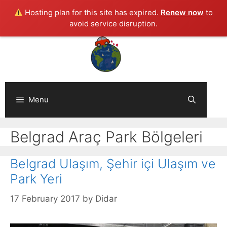
Hosting plan for this site has expired.
Renew now
to
avoid service disruption.
Skip
to
content
Menu
Belgrad Araç Park Bölgeleri
Belgrad Ulaşım, Şehir içi Ulaşım ve
Park Yeri
17 February 2017
by
Didar