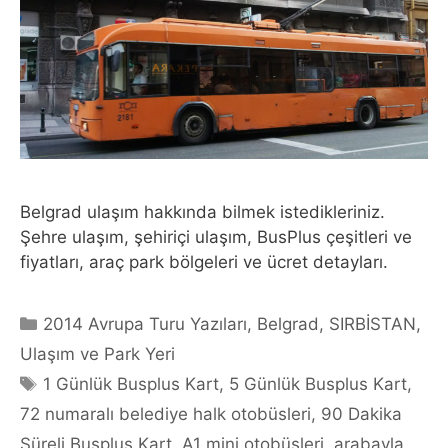
Belgrad ulaşım hakkında bilmek istedikleriniz.
Şehre ulaşım, şehiriçi ulaşım, BusPlus çeşitleri ve
fiyatları, araç park bölgeleri ve ücret detayları.
Categories
2014 Avrupa Turu Yazıları
,
Belgrad
,
SIRBİSTAN
,
Ulaşım ve Park Yeri
Tags
1 Günlük Busplus Kart
,
5 Günlük Busplus Kart
,
72 numaralı belediye halk otobüsleri
,
90 Dakika
Süreli Busplus Kart
,
A1 mini otobüsleri
,
arabayla