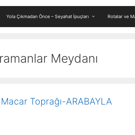
Yola Çıkmadan Önce – Seyahat İpuçları
Rotalar ve Ma
ramanlar Meydanı
 Macar Toprağı-ARABAYLA