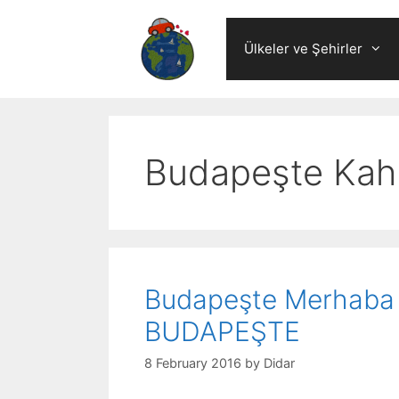
Skip
to
Ülkeler ve Şehirler
content
Budapeşte Kah
Budapeşte Merhaba
BUDAPEŞTE
8 February 2016
by
Didar