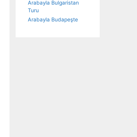
Arabayla Bulgaristan
Turu
Arabayla Budapeşte