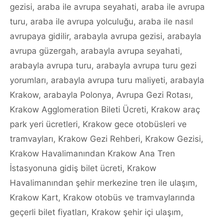
gezisi
,
araba ile avrupa seyahati
,
araba ile avrupa
turu
,
araba ile avrupa yolculuğu
,
araba ile nasıl
avrupaya gidilir
,
arabayla avrupa gezisi
,
arabayla
avrupa güzergah
,
arabayla avrupa seyahati
,
arabayla avrupa turu
,
arabayla avrupa turu gezi
yorumları
,
arabayla avrupa turu maliyeti
,
arabayla
Krakow
,
arabayla Polonya
,
Avrupa Gezi Rotası
,
Krakow Agglomeration Bileti Ücreti
,
Krakow araç
park yeri ücretleri
,
Krakow gece otobüsleri ve
tramvayları
,
Krakow Gezi Rehberi
,
Krakow Gezisi
,
Krakow Havalimanından Krakow Ana Tren
İstasyonuna gidiş bilet ücreti
,
Krakow
Havalimanından şehir merkezine tren ile ulaşım
,
Krakow Kart
,
Krakow otobüs ve tramvaylarında
geçerli bilet fiyatları
,
Krakow şehir içi ulaşım
,