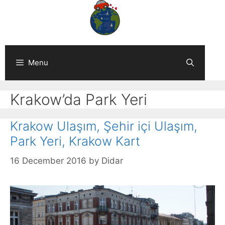
Skip
to
content
Menu
Krakow’da Park Yeri
Krakow Ulaşım, Şehir içi Ulaşım,
Park Yeri, Krakow Kart
16 December 2016
by
Didar