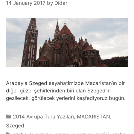
14 January 2017
by
Didar
Arabayla Szeged seyahatimizde Macaristan’ın bir
diğer güzel şehirlerinden biri olan Szeged’in
gezilecek, görülecek yerlerini keşfediyoruz bugün.
Categories
2014 Avrupa Turu Yazıları
,
MACARİSTAN
,
Szeged
Tags