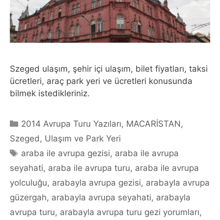
Szeged ulaşım, şehir içi ulaşım, bilet fiyatları, taksi
ücretleri, araç park yeri ve ücretleri konusunda
bilmek istedikleriniz.
Categories
2014 Avrupa Turu Yazıları
,
MACARİSTAN
,
Szeged
,
Ulaşım ve Park Yeri
Tags
araba ile avrupa gezisi
,
araba ile avrupa
seyahati
,
araba ile avrupa turu
,
araba ile avrupa
yolculuğu
,
arabayla avrupa gezisi
,
arabayla avrupa
güzergah
,
arabayla avrupa seyahati
,
arabayla
avrupa turu
,
arabayla avrupa turu gezi yorumları
,