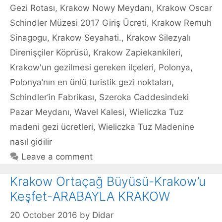
Gezi Rotası
,
Krakow Nowy Meydanı
,
Krakow Oscar
Schindler Müzesi 2017 Giriş Ücreti
,
Krakow Remuh
Sinagogu
,
Krakow Seyahati.
,
Krakow Silezyalı
Direnişçiler Köprüsü
,
Krakow Zapiekankileri
,
Krakow'un gezilmesi gereken ilçeleri
,
Polonya
,
Polonya’nın en ünlü turistik gezi noktaları
,
Schindler’in Fabrikası
,
Szeroka Caddesindeki
Pazar Meydanı
,
Wavel Kalesi
,
Wieliczka Tuz
madeni gezi ücretleri
,
Wieliczka Tuz Madenine
nasıl gidilir
Leave a comment
Krakow Ortaçağ Büyüsü-Krakow’u
Keşfet-ARABAYLA KRAKOW
20 October 2016
by
Didar