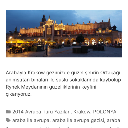
Arabayla Krakow gezimizde güzel şehrin Ortaçağı
anımsatan binaları ile süslü sokaklarında kaybolup
Rynek Meydanının güzelliklerinin keyfini
çıkarıyoruz.
Categories
2014 Avrupa Turu Yazıları
,
Krakow
,
POLONYA
Tags
araba ile avrupa
,
araba ile avrupa gezisi
,
araba