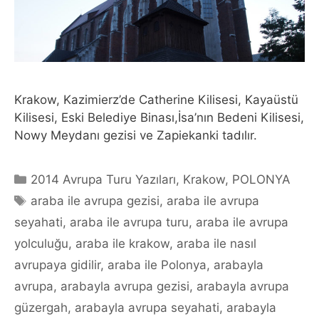
Krakow, Kazimierz’de Catherine Kilisesi, Kayaüstü
Kilisesi, Eski Belediye Binası,İsa’nın Bedeni Kilisesi,
Nowy Meydanı gezisi ve Zapiekanki tadılır.
Categories
2014 Avrupa Turu Yazıları
,
Krakow
,
POLONYA
Tags
araba ile avrupa gezisi
,
araba ile avrupa
seyahati
,
araba ile avrupa turu
,
araba ile avrupa
yolculuğu
,
araba ile krakow
,
araba ile nasıl
avrupaya gidilir
,
araba ile Polonya
,
arabayla
avrupa
,
arabayla avrupa gezisi
,
arabayla avrupa
güzergah
,
arabayla avrupa seyahati
,
arabayla