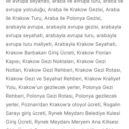
ile avrupa seyahati
,
araba ile avrupa turu
,
araba ile
avrupa yolculuğu
,
Araba ile Krakow Gezisi
,
Araba
ile Krakow Turu
,
Araba ile Polonya Gezisi
,
arabayla avrupa
,
arabayla avrupa gezisi
,
arabayla
avrupa seyahati
,
arabayla avrupa turu
,
arabayla
avrupa turu maliyeti
,
Arabayla Krakow Seyahati
,
Krakow Barbakan Giriş Ücreti
,
Krakow Florian
Kapısı
,
Krakow Gezi Noktaları
,
Krakow Gezi
Notları
,
Krakow Gezi Rehberi
,
Krakow Gezi Rotası
,
Krakow Gezi ve Seyahat Rehberi
,
Krakow Kraliyet
Yolu
,
Krakow'un gezilecek yerler
,
Polonya Gezi
Rehberi
,
Polonya Gezi Rotası
,
Polonya gezilecek
yerler
,
Poznan’dan Krakow’a otoyol ücreti
,
Rogalin
Sarayı giriş ücreti
,
Rynek Meydanı Belediye Kulesi
Giriş Ücreti
,
Rynek Meydanı Meryem Ana Kilisesi