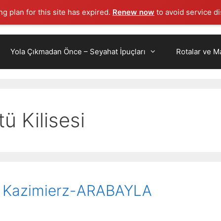
g plan for this site has expired.
Renew now
to avoid service di
Yola Çıkmadan Önce – Seyahat İpuçları
Rotalar ve Ma
ü Kilisesi
e Kazimierz-ARABAYLA