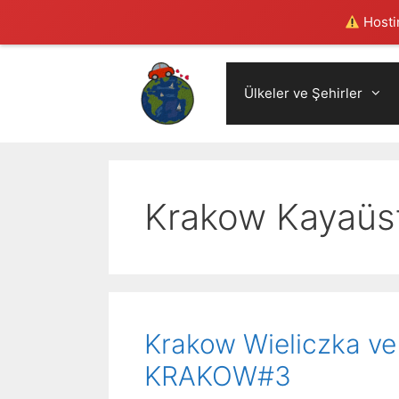
Hostin
Skip
to
Ülkeler ve Şehirler
content
Krakow Kayaüst
Krakow Wieliczka v
KRAKOW#3