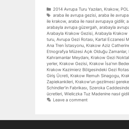
Categories
2014 Avrupa Turu Yazıları
,
Krakow
,
PO
Tags
araba ile avrupa gezisi
,
araba ile avrupa
ile krakow
,
araba ile nasıl avrupaya gidilir
,
a
arabayla avrupa güzergah
,
arabayla avrup
Arabayla Krakow Gezisi
,
Arabayla Krakow 
turu
,
Avrupa Gezi Rotası
,
Kartal Eczanesi M
Ana Tren İstasyonu
,
Krakow Aziz Catherine 
Etnografya Müzesi Açık Olduğu Zamanlar
,
Kahramanlar Meydanı
,
Krakow Gezi Noktal
yerler
,
Krakow Gezisi
,
Krakow İsa’nın Bedeni
Krakow Kazimierz Bölgesindeki Gezi Rotas
Giriş Ücreti
,
Krakow Remuh Sinagogu
,
Kra
Zapiekankileri
,
Krakow'un gezilmesi gereken 
Schindler’in Fabrikası
,
Szeroka Caddesinde
ücretleri
,
Wieliczka Tuz Madenine nasıl gidil
Leave a comment