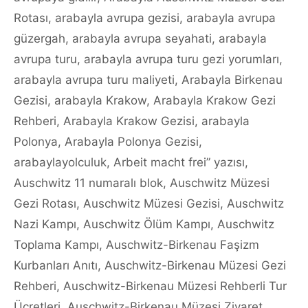
Rotası
,
arabayla avrupa gezisi
,
arabayla avrupa
güzergah
,
arabayla avrupa seyahati
,
arabayla
avrupa turu
,
arabayla avrupa turu gezi yorumları
,
arabayla avrupa turu maliyeti
,
Arabayla Birkenau
Gezisi
,
arabayla Krakow
,
Arabayla Krakow Gezi
Rehberi
,
Arabayla Krakow Gezisi
,
arabayla
Polonya
,
Arabayla Polonya Gezisi
,
arabaylayolculuk
,
Arbeit macht frei” yazısı
,
Auschwitz 11 numaralı blok
,
Auschwitz Müzesi
Gezi Rotası
,
Auschwitz Müzesi Gezisi
,
Auschwitz
Nazi Kampı
,
Auschwitz Ölüm Kampı
,
Auschwitz
Toplama Kampı
,
Auschwitz-Birkenau Faşizm
Kurbanları Anıtı
,
Auschwitz-Birkenau Müzesi Gezi
Rehberi
,
Auschwitz-Birkenau Müzesi Rehberli Tur
Ücretleri
,
Auschwitz-Birkenau Müzesi Ziyaret