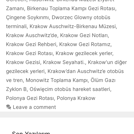
Zamanı
,
Birkenau Toplama Kampı Gezi Rotası
,
Çingene Soykırımı
,
Dworzec Glowny otobüs
terminali
,
Krakow Auschwitz-Birkenau Müzesi
,
Krakow Auschwitz’de
,
Krakow Gezi Notları
,
Krakow Gezi Rehberi
,
Krakow Gezi Rotamız
,
Krakow Gezi Rotası
,
Krakow gezilecek yerler
,
Krakow Gezisi
,
Krakow Seyahati.
,
Krakow'un diğer
gezilecek yerleri
,
Krakow’dan Auschwitz’e otobüs
ve tren
,
Monowitz Toplama Kampı
,
Ölüm Gazı
Zyklon B
,
Oświęcim otobüs hareket saatleri
,
Polonya Gezi Rotası
,
Polonya Krakow
Leave a comment
Son Yazılarım