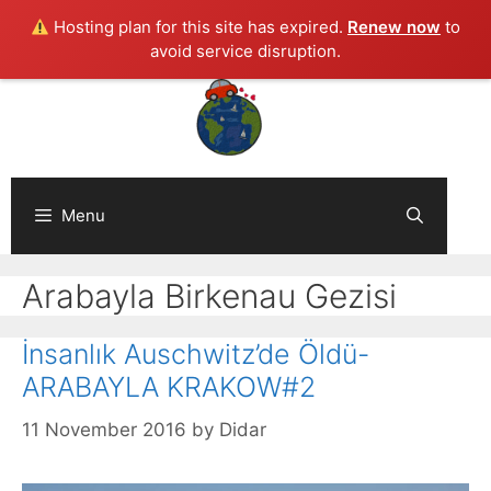
Hosting plan for this site has expired.
Renew now
to
avoid service disruption.
Skip
to
content
Menu
Arabayla Birkenau Gezisi
İnsanlık Auschwitz’de Öldü-
ARABAYLA KRAKOW#2
11 November 2016
by
Didar