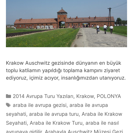
Krakow Auschwitz gezisinde dünyanın en büyük
toplu katliamın yapıldığı toplama kampını ziyaret
ediyoruz, içimiz acıyor, insanlığımızdan utanıyoruz.
Categories
2014 Avrupa Turu Yazıları
,
Krakow
,
POLONYA
Tags
araba ile avrupa gezisi
,
araba ile avrupa
seyahati
,
araba ile avrupa turu
,
Araba ile Krakow
Seyahati
,
Araba ile Krakow Turu
,
araba ile nasıl
avrupaya gidilir
,
Arabayla Auschwitz Müzesi Gezi