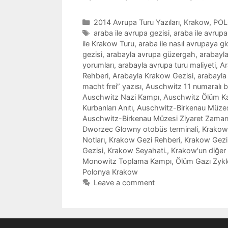
Categories
2014 Avrupa Turu Yazıları
,
Krakow
,
PO
Tags
araba ile avrupa gezisi
,
araba ile avrupa
ile Krakow Turu
,
araba ile nasıl avrupaya gidi
gezisi
,
arabayla avrupa güzergah
,
arabayla
yorumları
,
arabayla avrupa turu maliyeti
,
Ar
Rehberi
,
Arabayla Krakow Gezisi
,
arabayla
macht frei” yazısı
,
Auschwitz 11 numaralı b
Auschwitz Nazi Kampı
,
Auschwitz Ölüm K
Kurbanları Anıtı
,
Auschwitz-Birkenau Müzes
Auschwitz-Birkenau Müzesi Ziyaret Zaman
Dworzec Glowny otobüs terminali
,
Krakow
Notları
,
Krakow Gezi Rehberi
,
Krakow Gezi
Gezisi
,
Krakow Seyahati.
,
Krakow'un diğer 
Monowitz Toplama Kampı
,
Ölüm Gazı Zykl
Polonya Krakow
Leave a comment