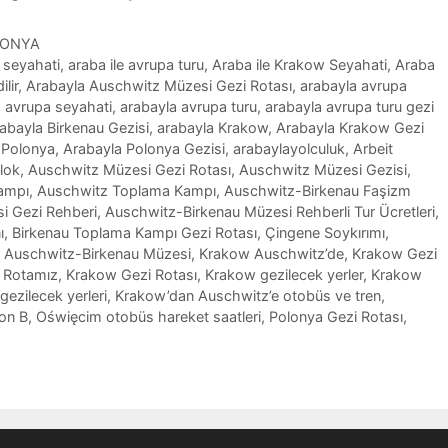
LONYA
 seyahati
,
araba ile avrupa turu
,
Araba ile Krakow Seyahati
,
Araba
lir
,
Arabayla Auschwitz Müzesi Gezi Rotası
,
arabayla avrupa
 avrupa seyahati
,
arabayla avrupa turu
,
arabayla avrupa turu gezi
abayla Birkenau Gezisi
,
arabayla Krakow
,
Arabayla Krakow Gezi
 Polonya
,
Arabayla Polonya Gezisi
,
arabaylayolculuk
,
Arbeit
lok
,
Auschwitz Müzesi Gezi Rotası
,
Auschwitz Müzesi Gezisi
,
ampı
,
Auschwitz Toplama Kampı
,
Auschwitz-Birkenau Faşizm
i Gezi Rehberi
,
Auschwitz-Birkenau Müzesi Rehberli Tur Ücretleri
,
ı
,
Birkenau Toplama Kampı Gezi Rotası
,
Çingene Soykırımı
,
 Auschwitz-Birkenau Müzesi
,
Krakow Auschwitz’de
,
Krakow Gezi
 Rotamız
,
Krakow Gezi Rotası
,
Krakow gezilecek yerler
,
Krakow
gezilecek yerleri
,
Krakow’dan Auschwitz’e otobüs ve tren
,
on B
,
Oświęcim otobüs hareket saatleri
,
Polonya Gezi Rotası
,