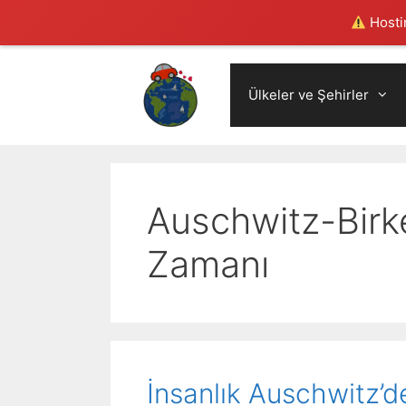
Hostin
Skip
to
Ülkeler ve Şehirler
content
Auschwitz-Birk
Zamanı
İnsanlık Auschwit