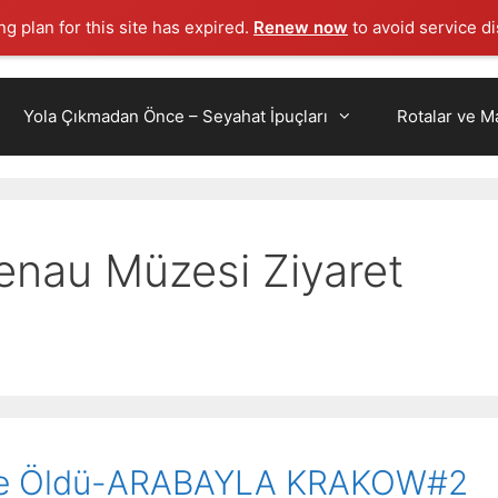
g plan for this site has expired.
Renew now
to avoid service di
Yola Çıkmadan Önce – Seyahat İpuçları
Rotalar ve Ma
enau Müzesi Ziyaret
z’de Öldü-ARABAYLA KRAKOW#2