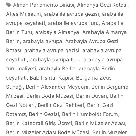
Tags
Alman Parlamento Binası
,
Almanya Gezi Rotası
,
Altes Museum
,
araba ile avrupa gezisi
,
araba ile
avrupa seyahati
,
araba ile avrupa turu
,
Araba ile
Berlin Turu
,
arabayla Almanya
,
Arabayla Almanya
Berlin
,
arabayla avrupa
,
Arabayla Avrupa Gezi
Rotası
,
arabayla avrupa gezisi
,
arabayla avrupa
seyahati
,
arabayla avrupa turu
,
arabayla avrupa
turu maliyeti
,
arabayla Berlin
,
arabayla Berlin
seyahati
,
Babil Ishtar Kapısı
,
Bergama Zeus
Sunağı
,
Berlin Alexander Meydanı
,
Berlin Bergama
Müzesi
,
Berlin Bode Müzesi
,
Berlin Duvarı
,
Berlin
Gezi Notları
,
Berlin Gezi Rehberi
,
Berlin Gezi
Rotamız
,
Berlin Gezisi
,
Berlin Humboldt Forum
,
Berlin Katedrali Giriş Ücreti
,
Berlin Müzeler Adası
,
Berlin Müzeler Adası Bode Müzesi
,
Berlin Müzeler