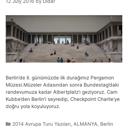
12 July 2016
by
Didar
Berlin’de II. günümüzde ilk durağımız Pergamon
Müzesi.Müzeler Adasından sonra Bundestag’daki
randevumuza kadar Albertplatz’ı geziyoruz. Cam
Kubbe’den Berlin’i seyredip, Checkpoint Charlie’ye
doğru yola koyuluyoruz.
Categories
2014 Avrupa Turu Yazıları
,
ALMANYA
,
Berlin