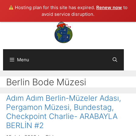
Hosting plan for this site has expired.
Renew now
to
avoid service disruption.
Skip
to
content
Menu
Berlin Bode Müzesi
Adım Adım Berlin-Müzeler Adası,
Pergamon Müzesi, Bundestag,
Checkpoint Charlie- ARABAYLA
BERLİN #2