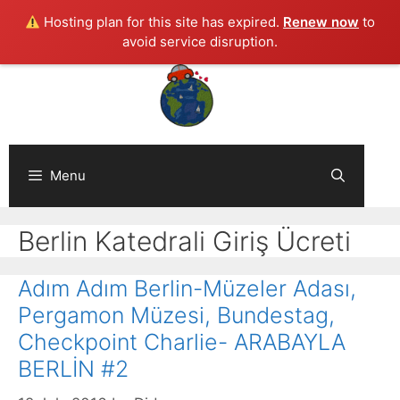
Hosting plan for this site has expired.
Renew now
to
avoid service disruption.
Skip
to
content
Menu
Berlin Katedrali Giriş Ücreti
Adım Adım Berlin-Müzeler Adası,
Pergamon Müzesi, Bundestag,
Checkpoint Charlie- ARABAYLA
BERLİN #2