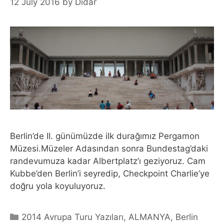
12 July 2016
by
Didar
Berlin’de II. günümüzde ilk durağımız Pergamon
Müzesi.Müzeler Adasından sonra Bundestag’daki
randevumuza kadar Albertplatz’ı geziyoruz. Cam
Kubbe’den Berlin’i seyredip, Checkpoint Charlie’ye
doğru yola koyuluyoruz.
Categories
2014 Avrupa Turu Yazıları
,
ALMANYA
,
Berlin