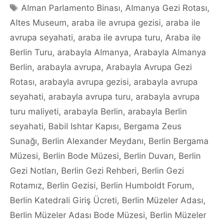
Tags
Alman Parlamento Binası
,
Almanya Gezi Rotası
,
Altes Museum
,
araba ile avrupa gezisi
,
araba ile
avrupa seyahati
,
araba ile avrupa turu
,
Araba ile
Berlin Turu
,
arabayla Almanya
,
Arabayla Almanya
Berlin
,
arabayla avrupa
,
Arabayla Avrupa Gezi
Rotası
,
arabayla avrupa gezisi
,
arabayla avrupa
seyahati
,
arabayla avrupa turu
,
arabayla avrupa
turu maliyeti
,
arabayla Berlin
,
arabayla Berlin
seyahati
,
Babil Ishtar Kapısı
,
Bergama Zeus
Sunağı
,
Berlin Alexander Meydanı
,
Berlin Bergama
Müzesi
,
Berlin Bode Müzesi
,
Berlin Duvarı
,
Berlin
Gezi Notları
,
Berlin Gezi Rehberi
,
Berlin Gezi
Rotamız
,
Berlin Gezisi
,
Berlin Humboldt Forum
,
Berlin Katedrali Giriş Ücreti
,
Berlin Müzeler Adası
,
Berlin Müzeler Adası Bode Müzesi
,
Berlin Müzeler