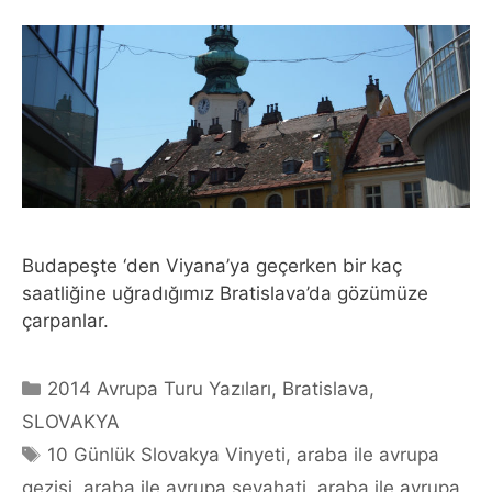
Budapeşte ‘den Viyana’ya geçerken bir kaç
saatliğine uğradığımız Bratislava’da gözümüze
çarpanlar.
Categories
2014 Avrupa Turu Yazıları
,
Bratislava
,
SLOVAKYA
Tags
10 Günlük Slovakya Vinyeti
,
araba ile avrupa
gezisi
,
araba ile avrupa seyahati
,
araba ile avrupa