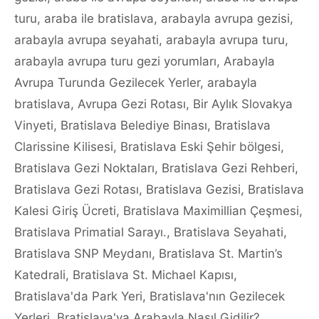
turu
,
araba ile bratislava
,
arabayla avrupa gezisi
,
arabayla avrupa seyahati
,
arabayla avrupa turu
,
arabayla avrupa turu gezi yorumları
,
Arabayla
Avrupa Turunda Gezilecek Yerler
,
arabayla
bratislava
,
Avrupa Gezi Rotası
,
Bir Aylık Slovakya
Vinyeti
,
Bratislava Belediye Binası
,
Bratislava
Clarissine Kilisesi
,
Bratislava Eski Şehir bölgesi
,
Bratislava Gezi Noktaları
,
Bratislava Gezi Rehberi
,
Bratislava Gezi Rotası
,
Bratislava Gezisi
,
Bratislava
Kalesi Giriş Ücreti
,
Bratislava Maximillian Çeşmesi
,
Bratislava Primatial Sarayı.
,
Bratislava Seyahati
,
Bratislava SNP Meydanı
,
Bratislava St. Martin’s
Katedrali
,
Bratislava St. Michael Kapısı
,
Bratislava'da Park Yeri
,
Bratislava'nın Gezilecek
Yerleri
,
Bratislava'ya Arabayla Nasıl Gidilir?
,