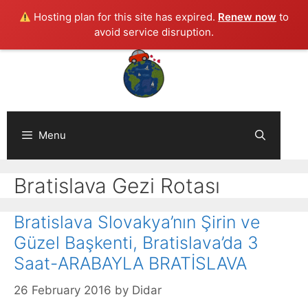
Hosting plan for this site has expired.
Renew now
to
avoid service disruption.
Skip
to
content
Menu
Bratislava Gezi Rotası
Bratislava Slovakya’nın Şirin ve
Güzel Başkenti, Bratislava’da 3
Saat-ARABAYLA BRATİSLAVA
26 February 2016
by
Didar