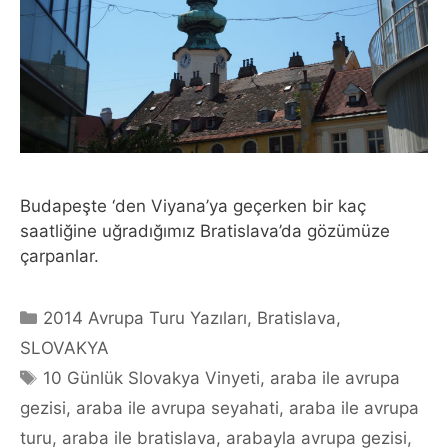
Budapeşte ‘den Viyana’ya geçerken bir kaç
saatliğine uğradığımız Bratislava’da gözümüze
çarpanlar.
Categories
2014 Avrupa Turu Yazıları
,
Bratislava
,
SLOVAKYA
Tags
10 Günlük Slovakya Vinyeti
,
araba ile avrupa
gezisi
,
araba ile avrupa seyahati
,
araba ile avrupa
turu
,
araba ile bratislava
,
arabayla avrupa gezisi
,