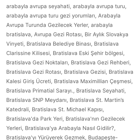
arabayla avrupa seyahati
,
arabayla avrupa turu
,
arabayla avrupa turu gezi yorumları
,
Arabayla
Avrupa Turunda Gezilecek Yerler
,
arabayla
bratislava
,
Avrupa Gezi Rotası
,
Bir Aylık Slovakya
Vinyeti
,
Bratislava Belediye Binası
,
Bratislava
Clarissine Kilisesi
,
Bratislava Eski Şehir bölgesi
,
Bratislava Gezi Noktaları
,
Bratislava Gezi Rehberi
,
Bratislava Gezi Rotası
,
Bratislava Gezisi
,
Bratislava
Kalesi Giriş Ücreti
,
Bratislava Maximillian Çeşmesi
,
Bratislava Primatial Sarayı.
,
Bratislava Seyahati
,
Bratislava SNP Meydanı
,
Bratislava St. Martin’s
Katedrali
,
Bratislava St. Michael Kapısı
,
Bratislava'da Park Yeri
,
Bratislava'nın Gezilecek
Yerleri
,
Bratislava'ya Arabayla Nasıl Gidilir?
,
Bratislava'yı Yürüyerek Gezmek
,
Budapeşte-