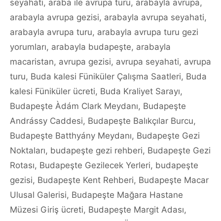
seyahati
,
araba ile avrupa turu
,
arabayla avrupa
,
arabayla avrupa gezisi
,
arabayla avrupa seyahati
,
arabayla avrupa turu
,
arabayla avrupa turu gezi
yorumları
,
arabayla budapeşte
,
arabayla
macaristan
,
avrupa gezisi
,
avrupa seyahati
,
avrupa
turu
,
Buda kalesi Füniküler Çalışma Saatleri
,
Buda
kalesi Füniküler ücreti
,
Buda Kraliyet Sarayı
,
Budapeşte Àdám Clark Meydanı
,
Budapeşte
Andrássy Caddesi
,
Budapeşte Balıkçılar Burcu
,
Budapeşte Batthyány Meydanı
,
Budapeşte Gezi
Noktaları
,
budapeşte gezi rehberi
,
Budapeşte Gezi
Rotası
,
Budapeşte Gezilecek Yerleri
,
budapeşte
gezisi
,
Budapeşte Kent Rehberi
,
Budapeşte Macar
Ulusal Galerisi
,
Budapeşte Mağara Hastane
Müzesi Giriş ücreti
,
Budapeşte Margit Adası
,