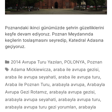
Poznandaki ikinci günümüzde şehrin güzelliklerini
keşfe devam ediyoruz. Poznan Meydanında
keçilerin toslaşmasını seyredip, Katedral Adasına
geçiyoruz.
Categories
2014 Avrupa Turu Yazıları
,
POLONYA
,
Poznan
Tags
Adama Mickiewicza
,
araba ile avrupa gezisi
,
araba ile avrupa seyahati
,
araba ile avrupa turu
,
Araba ile Poznan Turu
,
arabayla avrupa
,
Arabayla
Avrupa Gezi Rotamız
,
arabayla avrupa gezisi
,
arabayla avrupa seyahati
,
arabayla avrupa turu
,
arabayla avrupa turu gezi yorumları
,
arabayla