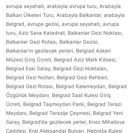
avrupa seyahati
,
arabayla avrupa turu
,
Arabayla
Balkan Ülkeleri Turu
,
Arabayla Balkanlar
,
arabayla
Belgrad
,
avrupa gezisi
,
avrupa seyahati
,
avrupa
turu
,
Aziz Sava Katedrali
,
Balkanlar Gezi Noktası
,
Balkanlar Gezi Rotası
,
Balkanlar Gezisi
,
Balkanlar'ın gezilecek yerleri
,
Belgrad Askeri
Müzesi Giriş Ücreti
,
Belgrad Aziz Mark Kilisesi
,
Belgrad Eski Saray
,
Belgrad Gezi Noktaları
,
Belgrad Gezi Notları
,
Belgrad Gezi Rehberi
,
Belgrad Gezi Rotası
,
Belgrad Kalemeydan
,
Belgrad
Özgürlük Meydanı
,
Belgrad Saat Kulesi Giriş
Ücreti
,
Belgrad Taşmeydan Parkı
,
Belgrad Terazi
Meydanı
,
Belgrad Terazije Çeşmesi
,
Belgrad Yeni
Saray
,
Belgrad’da gezilecek yerler
,
Knez Mihailova
Caddesi
,
Kral Aleksandar Bulvarı
,
Nebojša Kulesi