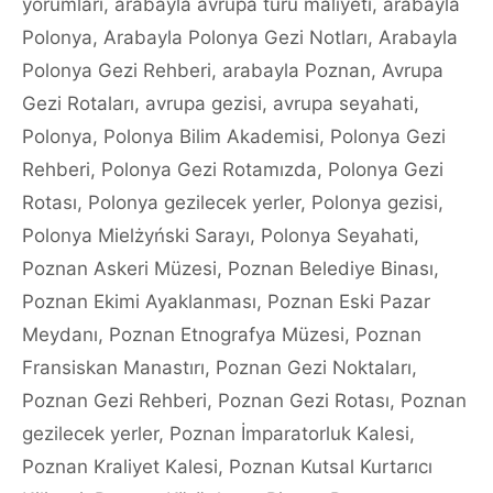
yorumları
,
arabayla avrupa turu maliyeti
,
arabayla
Polonya
,
Arabayla Polonya Gezi Notları
,
Arabayla
Polonya Gezi Rehberi
,
arabayla Poznan
,
Avrupa
Gezi Rotaları
,
avrupa gezisi
,
avrupa seyahati
,
Polonya
,
Polonya Bilim Akademisi
,
Polonya Gezi
Rehberi
,
Polonya Gezi Rotamızda
,
Polonya Gezi
Rotası
,
Polonya gezilecek yerler
,
Polonya gezisi
,
Polonya Mielżyński Sarayı
,
Polonya Seyahati
,
Poznan Askeri Müzesi
,
Poznan Belediye Binası
,
Poznan Ekimi Ayaklanması
,
Poznan Eski Pazar
Meydanı
,
Poznan Etnografya Müzesi
,
Poznan
Fransiskan Manastırı
,
Poznan Gezi Noktaları
,
Poznan Gezi Rehberi
,
Poznan Gezi Rotası
,
Poznan
gezilecek yerler
,
Poznan İmparatorluk Kalesi
,
Poznan Kraliyet Kalesi
,
Poznan Kutsal Kurtarıcı