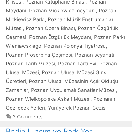
Kilisesi
,
Poznan Kütüphane Binası
,
Poznan
Meydanı
,
Poznan Mickiewicz meydanı
,
Poznan
Mickiewicz Parkı
,
Poznan Müzik Enstrumanları
Müzesi
,
Poznan Opera Binası
,
Poznan Özgürlük
Çeşmesi
,
Poznan Özgürlük Meydanı
,
Poznan Parkı
Wieniawskiego
,
Poznan Polonya Tiyatrosu
,
Poznan Proserpina Çeşmesi
,
Poznan seyahati
,
Poznan Tarih Müzesi
,
Poznan Tartı Evi
,
Poznan
Ulusal Müzesi
,
Poznan Ulusal Müzesi Giriş
Ücretleri
,
Poznan Ulusal Müzesinin Açık Olduğu
Zamanlar
,
Poznan Uygulamalı Sanatlar Müzesi
,
Poznan Wielkopolska Askeri Müzesi
,
Poznanın
Gezilecek Yerleri
,
Yürüyerek Poznan Gezisi
2 Comments
Berlin Ulaşım ve Park Yeri.