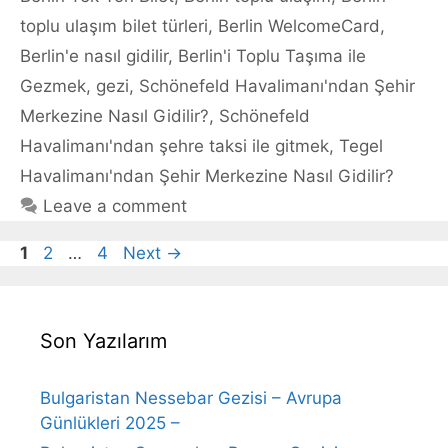
toplu ulaşım bilet türleri
,
Berlin WelcomeCard
,
Berlin'e nasıl gidilir
,
Berlin'i Toplu Taşıma ile
Gezmek
,
gezi
,
Schönefeld Havalimanı'ndan Şehir
Merkezine Nasıl Gidilir?
,
Schönefeld
Havalimanı'ndan şehre taksi ile gitmek
,
Tegel
Havalimanı'ndan Şehir Merkezine Nasıl Gidilir?
Leave a comment
Page
Page
Page
1
2
…
4
Next
→
Son Yazılarım
Bulgaristan Nessebar Gezisi – Avrupa
Günlükleri 2025 –