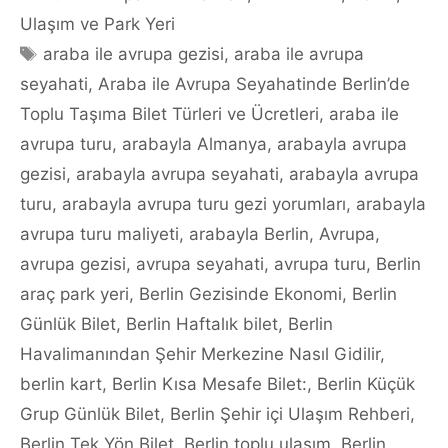
Ulaşım ve Park Yeri
Tags
araba ile avrupa gezisi
,
araba ile avrupa
seyahati
,
Araba ile Avrupa Seyahatinde Berlin’de
Toplu Taşıma Bilet Türleri ve Ücretleri
,
araba ile
avrupa turu
,
arabayla Almanya
,
arabayla avrupa
gezisi
,
arabayla avrupa seyahati
,
arabayla avrupa
turu
,
arabayla avrupa turu gezi yorumları
,
arabayla
avrupa turu maliyeti
,
arabayla Berlin
,
Avrupa
,
avrupa gezisi
,
avrupa seyahati
,
avrupa turu
,
Berlin
araç park yeri
,
Berlin Gezisinde Ekonomi
,
Berlin
Günlük Bilet
,
Berlin Haftalık bilet
,
Berlin
Havalimanından Şehir Merkezine Nasıl Gidilir
,
berlin kart
,
Berlin Kısa Mesafe Bilet:
,
Berlin Küçük
Grup Günlük Bilet
,
Berlin Şehir içi Ulaşım Rehberi
,
Berlin Tek Yön Bilet
,
Berlin toplu ulaşım
,
Berlin