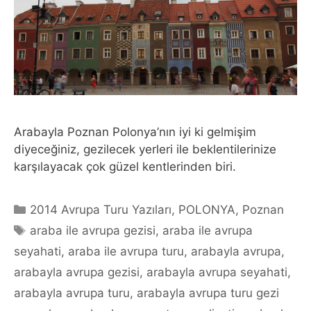
Arabayla Poznan Polonya’nın iyi ki gelmişim
diyeceğiniz, gezilecek yerleri ile beklentilerinize
karşılayacak çok güzel kentlerinden biri.
Categories
2014 Avrupa Turu Yazıları
,
POLONYA
,
Poznan
Tags
araba ile avrupa gezisi
,
araba ile avrupa
seyahati
,
araba ile avrupa turu
,
arabayla avrupa
,
arabayla avrupa gezisi
,
arabayla avrupa seyahati
,
arabayla avrupa turu
,
arabayla avrupa turu gezi