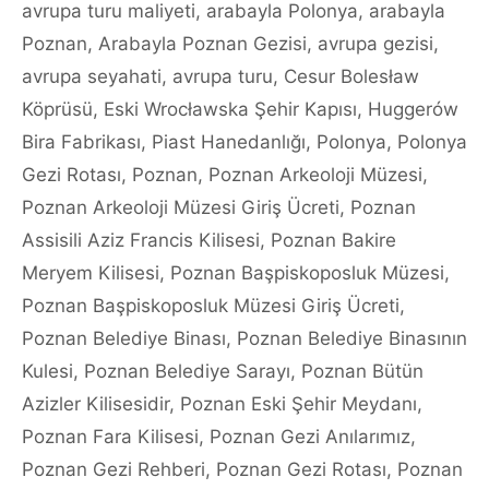
avrupa turu maliyeti
,
arabayla Polonya
,
arabayla
Poznan
,
Arabayla Poznan Gezisi
,
avrupa gezisi
,
avrupa seyahati
,
avrupa turu
,
Cesur Bolesław
Köprüsü
,
Eski Wrocławska Şehir Kapısı
,
Huggerów
Bira Fabrikası
,
Piast Hanedanlığı
,
Polonya
,
Polonya
Gezi Rotası
,
Poznan
,
Poznan Arkeoloji Müzesi
,
Poznan Arkeoloji Müzesi Giriş Ücreti
,
Poznan
Assisili Aziz Francis Kilisesi
,
Poznan Bakire
Meryem Kilisesi
,
Poznan Başpiskoposluk Müzesi
,
Poznan Başpiskoposluk Müzesi Giriş Ücreti
,
Poznan Belediye Binası
,
Poznan Belediye Binasının
Kulesi
,
Poznan Belediye Sarayı
,
Poznan Bütün
Azizler Kilisesidir
,
Poznan Eski Şehir Meydanı
,
Poznan Fara Kilisesi
,
Poznan Gezi Anılarımız
,
Poznan Gezi Rehberi
,
Poznan Gezi Rotası
,
Poznan