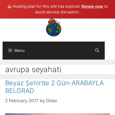
Hosting plan for this site has expired.
Renew now
to
avoid service disruption.
Skip
to
content
Menu
avrupa seyahati
Beyaz Şehir’de 2 Gün-ARABAYLA
BELGRAD
2 February 2017
by
Didar