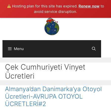
Hosting plan for this site has expired.
Renew now
to
avoid service disruption.
Skip
to
content
Menu
Çek Cumhuriyeti Vinyet
Ücretleri
Almanya’dan Danimarka’ya Otoyol
Ücretleri-AVRUPA OTOYOL
ÜCRETLERİ#2