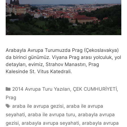
Arabayla Avrupa Turumuzda Prag (Çekoslavakya)
da birinci günümüz. Viyana Prag arası yolculuk, yol
detayları, evimiz, Strahov Manastırı, Prag
Kalesinde St. Vitus Katedrali.
Categories
2014 Avrupa Turu Yazıları
,
ÇEK CUMHURİYETİ
,
Prag
Tags
araba ile avrupa gezisi
,
araba ile avrupa
seyahati
,
araba ile avrupa turu
,
arabayla avrupa
gezisi
,
arabayla avrupa seyahati
,
arabayla avrupa