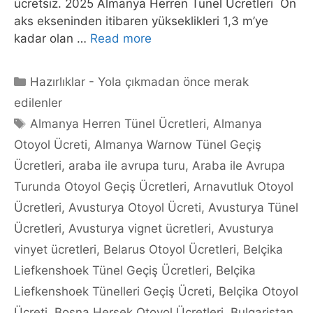
ücretsiz. 2025 Almanya Herren Tünel Ücretleri Ön
aks ekseninden itibaren yükseklikleri 1,3 m’ye
kadar olan …
Read more
Categories
Hazırlıklar - Yola çıkmadan önce merak
edilenler
Tags
Almanya Herren Tünel Ücretleri
,
Almanya
Otoyol Ücreti
,
Almanya Warnow Tünel Geçiş
Ücretleri
,
araba ile avrupa turu
,
Araba ile Avrupa
Turunda Otoyol Geçiş Ücretleri
,
Arnavutluk Otoyol
Ücretleri
,
Avusturya Otoyol Ücreti
,
Avusturya Tünel
Ücretleri
,
Avusturya vignet ücretleri
,
Avusturya
vinyet ücretleri
,
Belarus Otoyol Ücretleri
,
Belçika
Liefkenshoek Tünel Geçiş Ücretleri
,
Belçika
Liefkenshoek Tünelleri Geçiş Ücreti
,
Belçika Otoyol
Ücreti
,
Bosna Hersek Otoyol Ücretleri
,
Bulgaristan