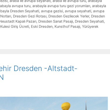
ezisi
,
araba ile avrupa seyahati
,
araba ile avrupa turu
,
arabayla
rabayla avrupa turu
,
arabayla avrupa turu gezi yorumları
,
arabayla
bayla Dresden Seyahati
,
avrupa gezisi
,
avrupa seyahati
,
avrupa
Notları
,
Dresden Gezi Rotası
,
Dresden Gezilecek Yerler
,
Dresden
Neustadt Kapalı Pazarı
,
Dresden Sanat Pasajı
,
Dresden Seyahati
,
Kulesi Giriş Ücreti
,
Eski Dresden
,
Kunsthof Pasajı
,
Yürüyerek
ehir Dresden -Altstadt-
N