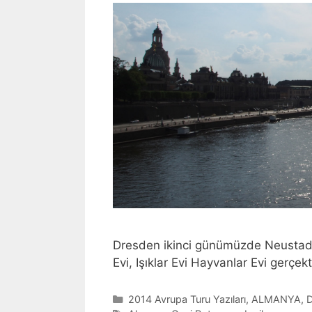
Dresden ikinci günümüzde Neustadt’
Evi, Işıklar Evi Hayvanlar Evi gerçe
Categories
2014 Avrupa Turu Yazıları
,
ALMANYA
,
D