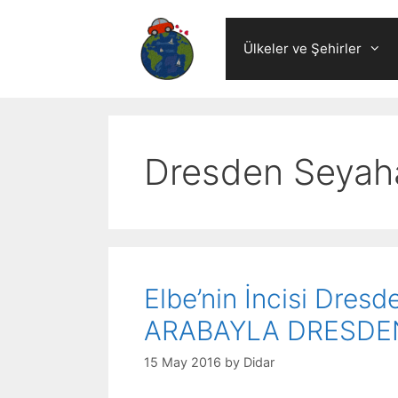
Skip
to
Ülkeler ve Şehirler
content
Dresden Seyaha
Elbe’nin İncisi Dres
ARABAYLA DRESDE
15 May 2016
by
Didar