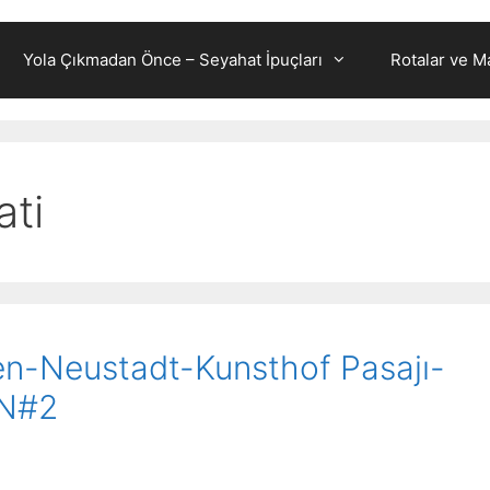
Yola Çıkmadan Önce – Seyahat İpuçları
Rotalar ve Ma
ti
den-Neustadt-Kunsthof Pasajı-
N#2