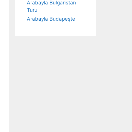
Arabayla Bulgaristan
Turu
Arabayla Budapeşte