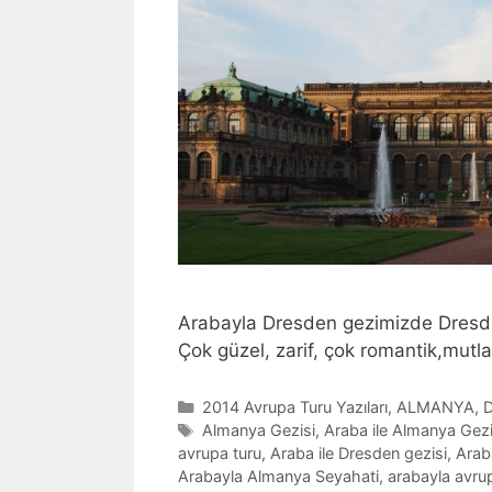
Arabayla Dresden gezimizde Dresden
Çok güzel, zarif, çok romantik,mutl
Categories
2014 Avrupa Turu Yazıları
,
ALMANYA
,
D
Tags
Almanya Gezisi
,
Araba ile Almanya Gezi
avrupa turu
,
Araba ile Dresden gezisi
,
Arab
Arabayla Almanya Seyahati
,
arabayla avru