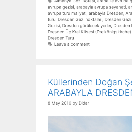
Tags
Almanya Gezi Rotası
,
araba ile avrupa g
avrupa gezisi
,
arabayla avrupa seyahati
,
a
avrupa turu maliyeti
,
arabayla Dresden
,
Ara
turu
,
Dresden Gezi noktaları
,
Dresden Gezi 
Gezisi
,
Dresden görülecek yerler
,
Dresden 
Dresden Üç Kral Kilisesi (Dreikönigskirche) 
Dresden Turu
Leave a comment
Küllerinden Doğan Ş
ARABAYLA DRESDE
8 May 2016
by
Didar