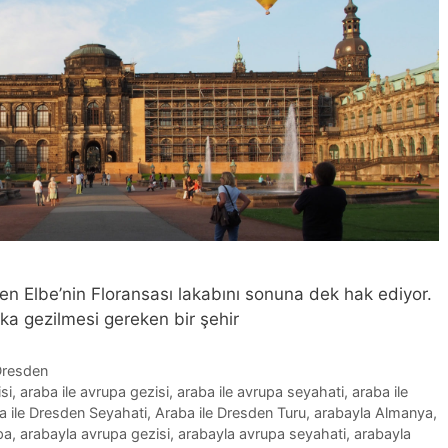
 Elbe’nin Floransası lakabını sonuna dek hak ediyor.
aka gezilmesi gereken bir şehir
resden
si
,
araba ile avrupa gezisi
,
araba ile avrupa seyahati
,
araba ile
a ile Dresden Seyahati
,
Araba ile Dresden Turu
,
arabayla Almanya
,
pa
,
arabayla avrupa gezisi
,
arabayla avrupa seyahati
,
arabayla