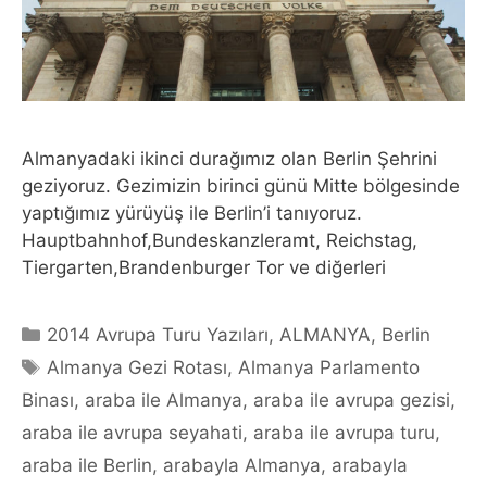
Almanyadaki ikinci durağımız olan Berlin Şehrini
geziyoruz. Gezimizin birinci günü Mitte bölgesinde
yaptığımız yürüyüş ile Berlin’i tanıyoruz.
Hauptbahnhof,Bundeskanzleramt, Reichstag,
Tiergarten,Brandenburger Tor ve diğerleri
Categories
2014 Avrupa Turu Yazıları
,
ALMANYA
,
Berlin
Tags
Almanya Gezi Rotası
,
Almanya Parlamento
Binası
,
araba ile Almanya
,
araba ile avrupa gezisi
,
araba ile avrupa seyahati
,
araba ile avrupa turu
,
araba ile Berlin
,
arabayla Almanya
,
arabayla