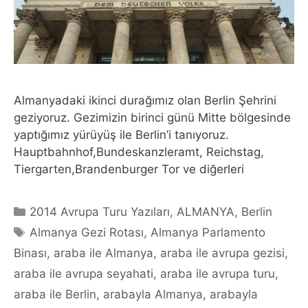
Almanyadaki ikinci durağımız olan Berlin Şehrini
geziyoruz. Gezimizin birinci günü Mitte bölgesinde
yaptığımız yürüyüş ile Berlin’i tanıyoruz.
Hauptbahnhof,Bundeskanzleramt, Reichstag,
Tiergarten,Brandenburger Tor ve diğerleri
Categories
2014 Avrupa Turu Yazıları
,
ALMANYA
,
Berlin
Tags
Almanya Gezi Rotası
,
Almanya Parlamento
Binası
,
araba ile Almanya
,
araba ile avrupa gezisi
,
araba ile avrupa seyahati
,
araba ile avrupa turu
,
araba ile Berlin
,
arabayla Almanya
,
arabayla