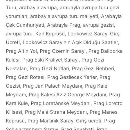
Turu
,
arabayla avrupa
,
arabayla avrupa turu gezi
yorumları
,
arabayla avrupa turu maliyeti
,
Arabayla
Çek Cumhuriyeti
,
Arabayla Prag
,
avrupa gezisi
,
avrupa turu
,
Karl Köprüsü
,
Lobkowicz Sarayı Girş
Ücreti
,
Lobkowicz Sarayının Açık Olduğu Saatler
,
Prag Altın Yol
,
Prag Czernin Sarayı
,
Prag Daliborka
Kulesi
,
Prag Eski Kraliyet Sarayı
,
Prag Gezi
Noktaları
,
Prag Gezi Notları
,
Prag Gezi Rehberi
,
Prag Gezi Rotası
,
Prag Gezilecek Yerler
,
Prag
Gezisi
,
Prag Jan Palach Meydanı
,
Prag Kale
Meydanı
,
Prag Kalesi Aziz George Meydanı
,
Prag
Kara Kule
,
Prag Loretánské Meydanı
,
Prag Loretto
Kilisesi
,
Prag Malá Strana Meydanı
,
Prag Manes
Köprüsü
,
Prag Martinik Sarayı Giriş ücreti
,
Prag
Schwarzenberg Sarayı
,
Prag Seyahati
,
Prag