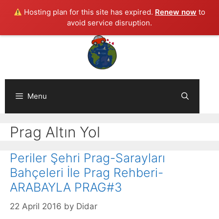
Hosting plan for this site has expired.
Renew now
to
avoid service disruption.
Skip
to
content
Menu
Prag Altın Yol
Periler Şehri Prag-Sarayları
Bahçeleri İle Prag Rehberi-
ARABAYLA PRAG#3
22 April 2016
by
Didar