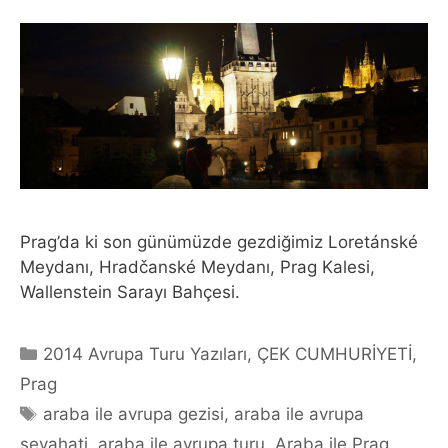
Prag’da ki son günümüzde gezdiğimiz Loretánské
Meydanı, Hradčanské Meydanı, Prag Kalesi,
Wallenstein Sarayı Bahçesi.
Categories
2014 Avrupa Turu Yazıları
,
ÇEK CUMHURİYETİ
,
Prag
Tags
araba ile avrupa gezisi
,
araba ile avrupa
seyahati
,
araba ile avrupa turu
,
Araba ile Prag