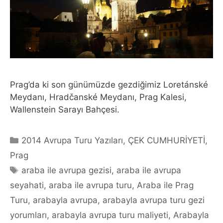
Prag’da ki son günümüzde gezdiğimiz Loretánské
Meydanı, Hradčanské Meydanı, Prag Kalesi,
Wallenstein Sarayı Bahçesi.
Categories
2014 Avrupa Turu Yazıları
,
ÇEK CUMHURİYETİ
,
Prag
Tags
araba ile avrupa gezisi
,
araba ile avrupa
seyahati
,
araba ile avrupa turu
,
Araba ile Prag
Turu
,
arabayla avrupa
,
arabayla avrupa turu gezi
yorumları
,
arabayla avrupa turu maliyeti
,
Arabayla