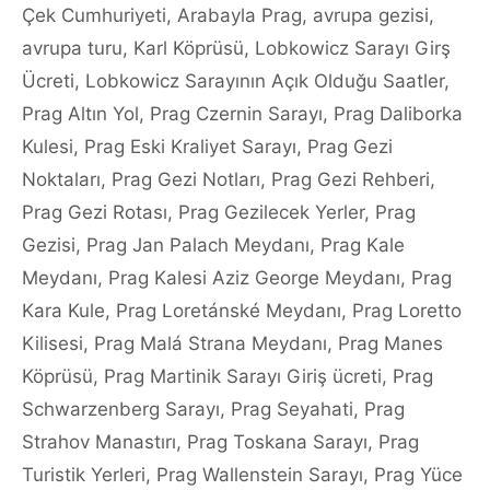
Çek Cumhuriyeti
,
Arabayla Prag
,
avrupa gezisi
,
avrupa turu
,
Karl Köprüsü
,
Lobkowicz Sarayı Girş
Ücreti
,
Lobkowicz Sarayının Açık Olduğu Saatler
,
Prag Altın Yol
,
Prag Czernin Sarayı
,
Prag Daliborka
Kulesi
,
Prag Eski Kraliyet Sarayı
,
Prag Gezi
Noktaları
,
Prag Gezi Notları
,
Prag Gezi Rehberi
,
Prag Gezi Rotası
,
Prag Gezilecek Yerler
,
Prag
Gezisi
,
Prag Jan Palach Meydanı
,
Prag Kale
Meydanı
,
Prag Kalesi Aziz George Meydanı
,
Prag
Kara Kule
,
Prag Loretánské Meydanı
,
Prag Loretto
Kilisesi
,
Prag Malá Strana Meydanı
,
Prag Manes
Köprüsü
,
Prag Martinik Sarayı Giriş ücreti
,
Prag
Schwarzenberg Sarayı
,
Prag Seyahati
,
Prag
Strahov Manastırı
,
Prag Toskana Sarayı
,
Prag
Turistik Yerleri
,
Prag Wallenstein Sarayı
,
Prag Yüce