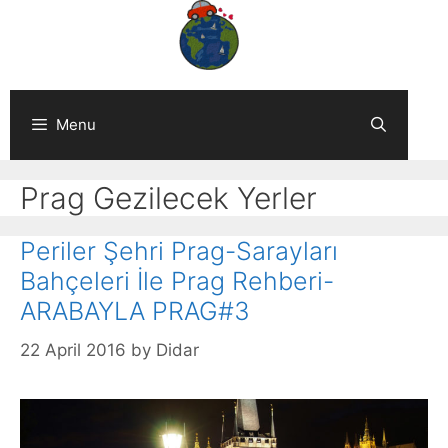
Skip
to
content
Menu
Prag Gezilecek Yerler
Periler Şehri Prag-Sarayları
Bahçeleri İle Prag Rehberi-
ARABAYLA PRAG#3
22 April 2016
by
Didar