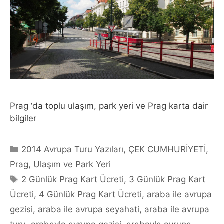
Prag ‘da toplu ulaşım, park yeri ve Prag karta dair
bilgiler
Categories
2014 Avrupa Turu Yazıları
,
ÇEK CUMHURİYETİ
,
Prag
,
Ulaşım ve Park Yeri
Tags
2 Günlük Prag Kart Ücreti
,
3 Günlük Prag Kart
Ücreti
,
4 Günlük Prag Kart Ücreti
,
araba ile avrupa
gezisi
,
araba ile avrupa seyahati
,
araba ile avrupa