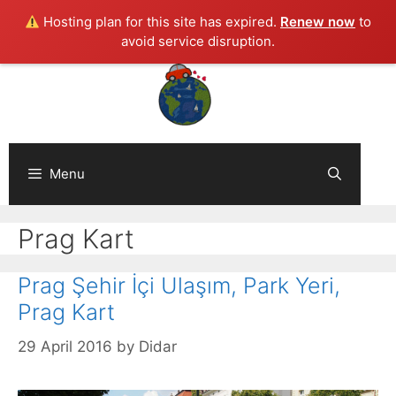
Hosting plan for this site has expired.
Renew now
to
avoid service disruption.
Skip
to
content
Menu
Prag Kart
Prag Şehir İçi Ulaşım, Park Yeri,
Prag Kart
29 April 2016
by
Didar