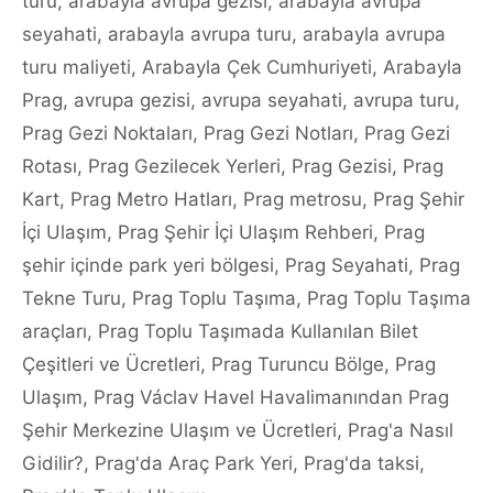
turu
,
arabayla avrupa gezisi
,
arabayla avrupa
seyahati
,
arabayla avrupa turu
,
arabayla avrupa
turu maliyeti
,
Arabayla Çek Cumhuriyeti
,
Arabayla
Prag
,
avrupa gezisi
,
avrupa seyahati
,
avrupa turu
,
Prag Gezi Noktaları
,
Prag Gezi Notları
,
Prag Gezi
Rotası
,
Prag Gezilecek Yerleri
,
Prag Gezisi
,
Prag
Kart
,
Prag Metro Hatları
,
Prag metrosu
,
Prag Şehir
İçi Ulaşım
,
Prag Şehir İçi Ulaşım Rehberi
,
Prag
şehir içinde park yeri bölgesi
,
Prag Seyahati
,
Prag
Tekne Turu
,
Prag Toplu Taşıma
,
Prag Toplu Taşıma
araçları
,
Prag Toplu Taşımada Kullanılan Bilet
Çeşitleri ve Ücretleri
,
Prag Turuncu Bölge
,
Prag
Ulaşım
,
Prag Václav Havel Havalimanından Prag
Şehir Merkezine Ulaşım ve Ücretleri
,
Prag'a Nasıl
Gidilir?
,
Prag'da Araç Park Yeri
,
Prag'da taksi
,