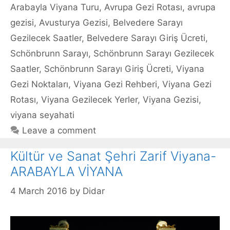
Arabayla Viyana Turu
,
Avrupa Gezi Rotası
,
avrupa
gezisi
,
Avusturya Gezisi
,
Belvedere Sarayı
Gezilecek Saatler
,
Belvedere Sarayı Giriş Ücreti
,
Schönbrunn Sarayı
,
Schönbrunn Sarayı Gezilecek
Saatler
,
Schönbrunn Sarayı Giriş Ücreti
,
Viyana
Gezi Noktaları
,
Viyana Gezi Rehberi
,
Viyana Gezi
Rotası
,
Viyana Gezilecek Yerler
,
Viyana Gezisi
,
viyana seyahati
Leave a comment
Kültür ve Sanat Şehri Zarif Viyana-
ARABAYLA VİYANA
4 March 2016
by
Didar