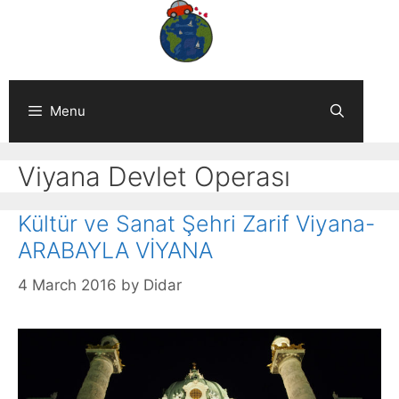
Skip
to
content
Menu
Viyana Devlet Operası
Kültür ve Sanat Şehri Zarif Viyana-
ARABAYLA VİYANA
4 March 2016
by
Didar