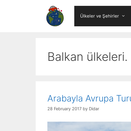
Skip
to
Ülkeler ve Şehirler
content
Balkan ülkeleri.
Arabayla Avrupa Tur
28 February 2017
by
Didar