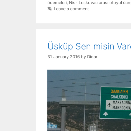
ödemeleri
,
Nis- Leskovac arası otoyol ücre
Leave a comment
Üsküp Sen misin Va
31 January 2016
by
Didar