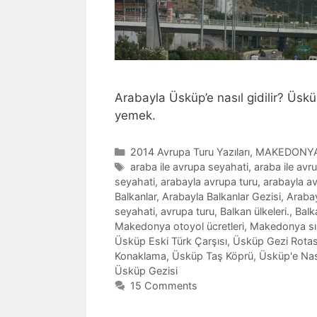
Arabayla Üsküp’e nasıl gidilir? Üsk
yemek.
Categories
2014 Avrupa Turu Yazıları
,
MAKEDONY
Tags
araba ile avrupa seyahati
,
araba ile avr
seyahati
,
arabayla avrupa turu
,
arabayla av
Balkanlar
,
Arabayla Balkanlar Gezisi
,
Arabay
seyahati
,
avrupa turu
,
Balkan ülkeleri.
,
Balk
Makedonya otoyol ücretleri
,
Makedonya sın
Üsküp Eski Türk Çarşısı
,
Üsküp Gezi Rotas
Konaklama
,
Üsküp Taş Köprü
,
Üsküp'e Nasıl
Üsküp Gezisi
15 Comments