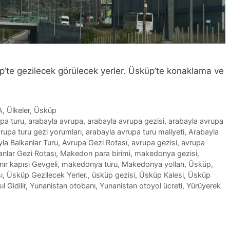
üp’te gezilecek görülecek yerler. Üsküp’te konaklama ve
A
,
Ülkeler
,
Üsküp
upa turu
,
arabayla avrupa
,
arabayla avrupa gezisi
,
arabayla avrupa
rupa turu gezi yorumları
,
arabayla avrupa turu maliyeti
,
Arabayla
la Balkanlar Turu
,
Avrupa Gezi Rotası
,
avrupa gezisi
,
avrupa
anlar Gezi Rotası
,
Makedon para birimi
,
makedonya gezisi
,
ır kapısı Gevgeli
,
makedonya turu
,
Makedonya yolları
,
Üsküp
,
ı
,
Üsküp Gezilecek Yerler.
,
üsküp gezisi
,
Üsküp Kalesi
,
Üsküp
 Gidilir
,
Yunanistan otobanı
,
Yunanistan otoyol ücreti
,
Yürüyerek