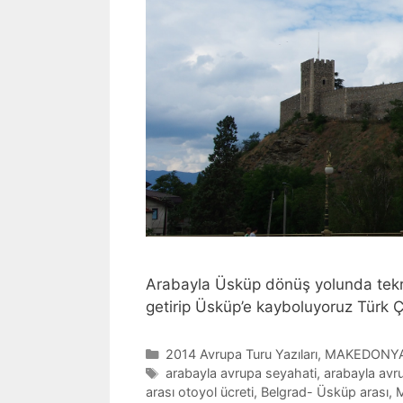
Arabayla Üsküp dönüş yolunda tekra
getirip Üsküp’e kayboluyoruz Türk Ç
Categories
2014 Avrupa Turu Yazıları
,
MAKEDONY
Tags
arabayla avrupa seyahati
,
arabayla avr
arası otoyol ücreti
,
Belgrad- Üsküp arası
,
M