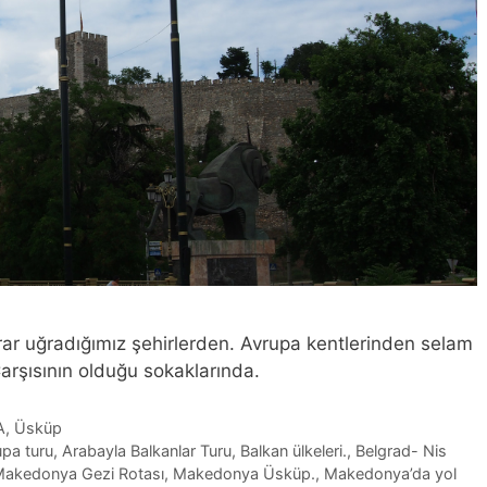
r uğradığımız şehirlerden. Avrupa kentlerinden selam
arşısının olduğu sokaklarında.
A
,
Üsküp
upa turu
,
Arabayla Balkanlar Turu
,
Balkan ülkeleri.
,
Belgrad- Nis
akedonya Gezi Rotası
,
Makedonya Üsküp.
,
Makedonya’da yol