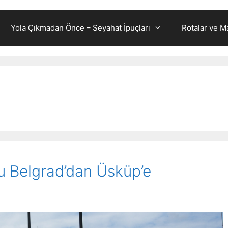
Yola Çıkmadan Önce – Seyahat İpuçları
Rotalar ve Ma
u Belgrad’dan Üsküp’e