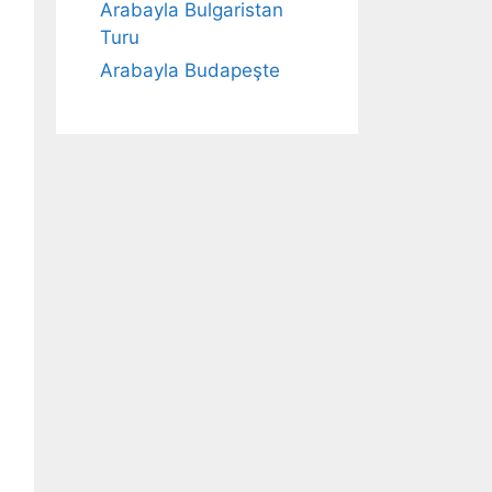
Arabayla Bulgaristan
Turu
Arabayla Budapeşte