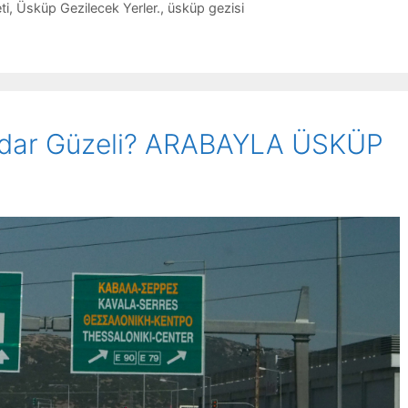
ti
,
Üsküp Gezilecek Yerler.
,
üsküp gezisi
rdar Güzeli? ARABAYLA ÜSKÜP