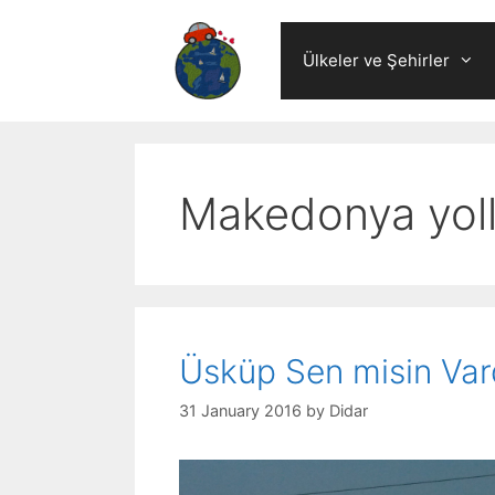
Skip
to
Ülkeler ve Şehirler
content
Makedonya yoll
Üsküp Sen misin Va
31 January 2016
by
Didar