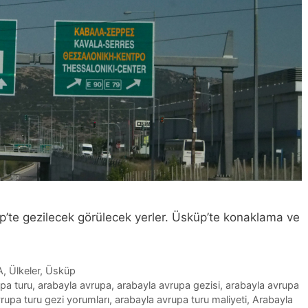
üp’te gezilecek görülecek yerler. Üsküp’te konaklama ve
A
,
Ülkeler
,
Üsküp
upa turu
,
arabayla avrupa
,
arabayla avrupa gezisi
,
arabayla avrupa
rupa turu gezi yorumları
,
arabayla avrupa turu maliyeti
,
Arabayla