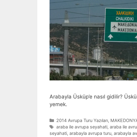
Arabayla Üsküp’e nasıl gidilir? Üsk
yemek.
Categories
2014 Avrupa Turu Yazıları
,
MAKEDONY
Tags
araba ile avrupa seyahati
,
araba ile avr
seyahati
,
arabayla avrupa turu
,
arabayla av