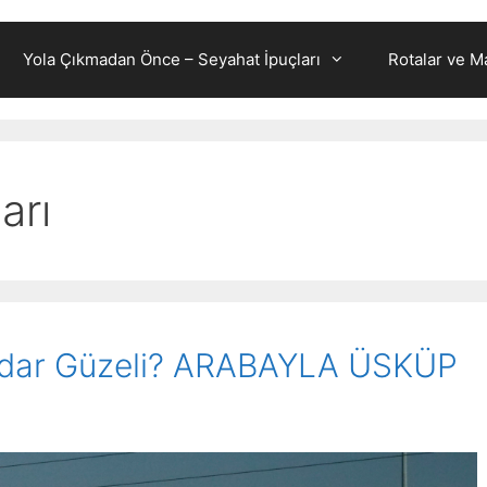
Yola Çıkmadan Önce – Seyahat İpuçları
Rotalar ve Ma
arı
rdar Güzeli? ARABAYLA ÜSKÜP