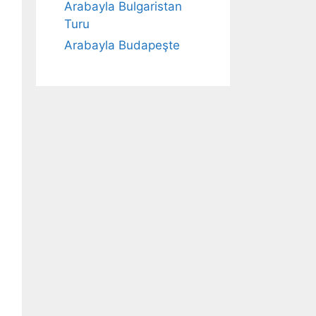
Arabayla Bulgaristan
Turu
Arabayla Budapeşte