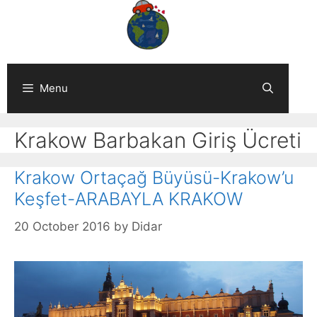
Skip
to
content
Menu
Krakow Barbakan Giriş Ücreti
Krakow Ortaçağ Büyüsü-Krakow’u
Keşfet-ARABAYLA KRAKOW
20 October 2016
by
Didar