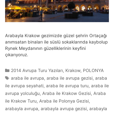
Arabayla Krakow gezimizde güzel şehrin Ortaçağı
anımsatan binaları ile süslü sokaklarında kaybolup
Rynek Meydanının güzelliklerinin keyfini
çıkarıyoruz.
Categories
2014 Avrupa Turu Yazıları
,
Krakow
,
POLONYA
Tags
araba ile avrupa
,
araba ile avrupa gezisi
,
araba
ile avrupa seyahati
,
araba ile avrupa turu
,
araba ile
avrupa yolculuğu
,
Araba ile Krakow Gezisi
,
Araba
ile Krakow Turu
,
Araba ile Polonya Gezisi
,
arabayla avrupa
,
arabayla avrupa gezisi
,
arabayla