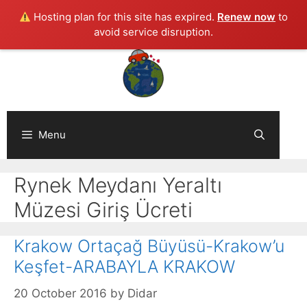
Hosting plan for this site has expired.
Renew now
to
avoid service disruption.
Skip
to
content
Menu
Rynek Meydanı Yeraltı
Müzesi Giriş Ücreti
Krakow Ortaçağ Büyüsü-Krakow’u
Keşfet-ARABAYLA KRAKOW
20 October 2016
by
Didar