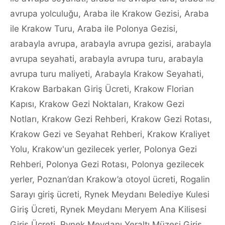
avrupa yolculuğu
,
Araba ile Krakow Gezisi
,
Araba
ile Krakow Turu
,
Araba ile Polonya Gezisi
,
arabayla avrupa
,
arabayla avrupa gezisi
,
arabayla
avrupa seyahati
,
arabayla avrupa turu
,
arabayla
avrupa turu maliyeti
,
Arabayla Krakow Seyahati
,
Krakow Barbakan Giriş Ücreti
,
Krakow Florian
Kapısı
,
Krakow Gezi Noktaları
,
Krakow Gezi
Notları
,
Krakow Gezi Rehberi
,
Krakow Gezi Rotası
,
Krakow Gezi ve Seyahat Rehberi
,
Krakow Kraliyet
Yolu
,
Krakow'un gezilecek yerler
,
Polonya Gezi
Rehberi
,
Polonya Gezi Rotası
,
Polonya gezilecek
yerler
,
Poznan’dan Krakow’a otoyol ücreti
,
Rogalin
Sarayı giriş ücreti
,
Rynek Meydanı Belediye Kulesi
Giriş Ücreti
,
Rynek Meydanı Meryem Ana Kilisesi
Giriş Ücreti
,
Rynek Meydanı Yeraltı Müzesi Giriş