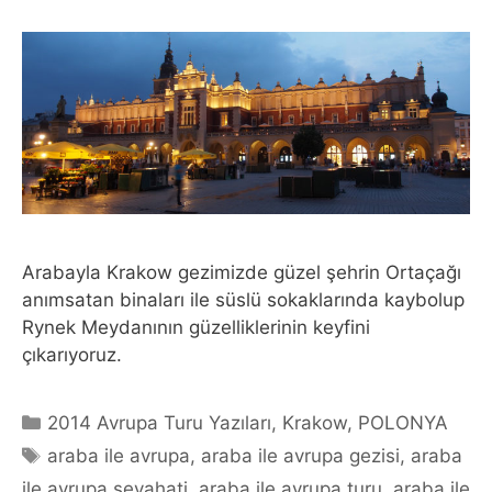
Arabayla Krakow gezimizde güzel şehrin Ortaçağı
anımsatan binaları ile süslü sokaklarında kaybolup
Rynek Meydanının güzelliklerinin keyfini
çıkarıyoruz.
Categories
2014 Avrupa Turu Yazıları
,
Krakow
,
POLONYA
Tags
araba ile avrupa
,
araba ile avrupa gezisi
,
araba
ile avrupa seyahati
,
araba ile avrupa turu
,
araba ile